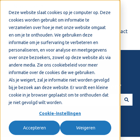
Nederlands
Submenu tonen voor vertalingen
Deze website slaat cookies op je computer op. Deze
cookies worden gebruikt om informatie te
verzamelen over hoe je met onze website omgaat
Login
Support
Contact
en om je te onthouden. We gebruiken deze
informatie om je surfervaring te verbeteren en
personaliseren, en voor analyse en meetgegevens
over onze bezoekers, zowel op deze website als via
andere media. Zie ons
cookiebeleid
voor meer
informatie over de cookies die we gebruiken.
Als je weigert, zal je informatie niet worden gevolgd
Welkom! Hoe kunnen we je helpen?
bij je bezoek aan deze website. Er wordt een kleine
cookie in je browser geplaatst om te onthouden dat
je niet gevolgd wilt worden.
Er zijn geen suggesties want het zoekveld is leeg.
Cookie-instellingen
Accepteren
Weigeren