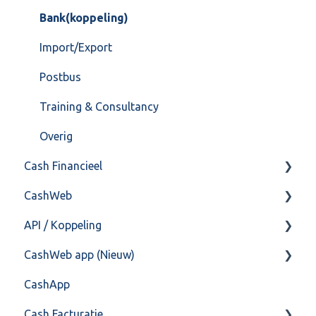
Bank(koppeling)
Import/Export
Postbus
Training & Consultancy
Overig
Cash Financieel
CashWeb
Boekhoud
API / Koppeling
Fiscaal
CashHero Layout
CashWeb app (Nieuw)
Overig
Mailen vanuit CASHWeb
Algemeen
CashApp
Algemeen gebruik
Api 3.0 (SOAP API)
Veel gestelde vragen
Cash Facturatie
API 4.0 (REST API)