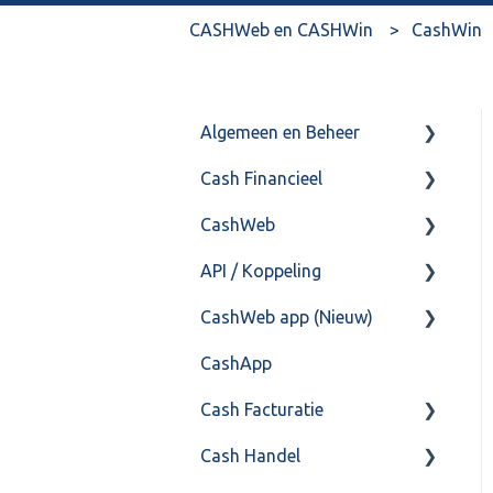
CASHWeb en CASHWin
CashWin
Algemeen en Beheer
Cash Financieel
Bank(koppeling)
CashWeb
Import/Export
Boekhoud
API / Koppeling
Postbus
Fiscaal
CashHero Layout
CashWeb app (Nieuw)
Training & Consultancy
Overig
Mailen vanuit CASHWeb
Algemeen
CashApp
Overig
Algemeen gebruik
Api 3.0 (SOAP API)
Veel gestelde vragen
Cash Facturatie
API 4.0 (REST API)
Cash Handel
Factureren