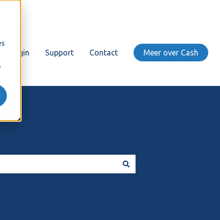
es
Login
Support
Contact
Meer over Cash
e