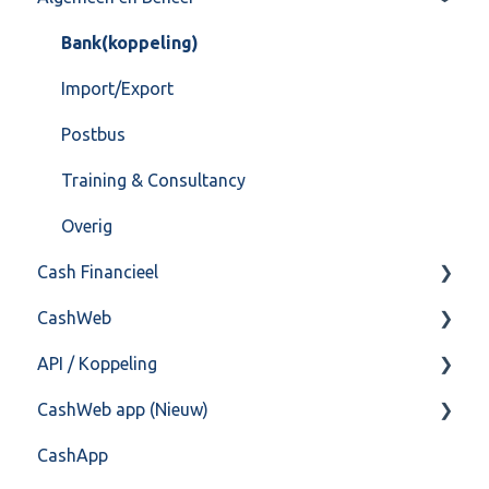
Bank(koppeling)
Import/Export
Postbus
Training & Consultancy
Overig
Cash Financieel
CashWeb
Boekhoud
API / Koppeling
Fiscaal
CashHero Layout
CashWeb app (Nieuw)
Overig
Mailen vanuit CASHWeb
Algemeen
CashApp
Algemeen gebruik
Api 3.0 (SOAP API)
Veel gestelde vragen