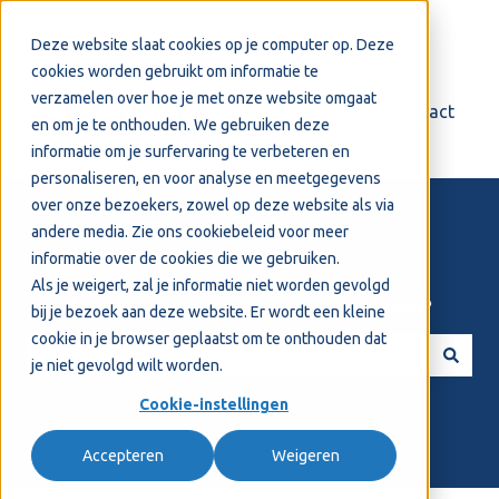
Nederlands
Submenu tonen voor vertalingen
Deze website slaat cookies op je computer op. Deze
cookies worden gebruikt om informatie te
verzamelen over hoe je met onze website omgaat
Login
Support
Contact
en om je te onthouden. We gebruiken deze
informatie om je surfervaring te verbeteren en
personaliseren, en voor analyse en meetgegevens
over onze bezoekers, zowel op deze website als via
andere media. Zie ons
cookiebeleid
voor meer
informatie over de cookies die we gebruiken.
Als je weigert, zal je informatie niet worden gevolgd
Welkom! Hoe kunnen we je helpen?
bij je bezoek aan deze website. Er wordt een kleine
cookie in je browser geplaatst om te onthouden dat
je niet gevolgd wilt worden.
Er zijn geen suggesties want het zoekveld is leeg.
Cookie-instellingen
Accepteren
Weigeren