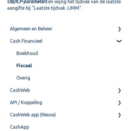
OB/ICP-parameters
en wijzig het tijdvak van de laatste
aangifte bij "Laatste tijdvak JJMM".
Algemeen en Beheer
Cash Financieel
Bank(koppeling)
Import/Export
Boekhoud
Postbus
Fiscaal
Training & Consultancy
Overig
CashWeb
Overig
API / Koppeling
CashHero Layout
CashWeb app (Nieuw)
Mailen vanuit CASHWeb
Algemeen
CashApp
Algemeen gebruik
Api 3.0 (SOAP API)
Veel gestelde vragen