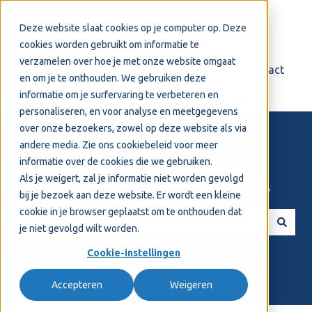
Nederlands
Submenu tonen voor vertalingen
Deze website slaat cookies op je computer op. Deze
cookies worden gebruikt om informatie te
verzamelen over hoe je met onze website omgaat
Login
Support
Contact
en om je te onthouden. We gebruiken deze
informatie om je surfervaring te verbeteren en
personaliseren, en voor analyse en meetgegevens
over onze bezoekers, zowel op deze website als via
andere media. Zie ons
cookiebeleid
voor meer
informatie over de cookies die we gebruiken.
Als je weigert, zal je informatie niet worden gevolgd
Welkom! Hoe kunnen we je helpen?
bij je bezoek aan deze website. Er wordt een kleine
cookie in je browser geplaatst om te onthouden dat
je niet gevolgd wilt worden.
Er zijn geen suggesties want het zoekveld is leeg.
Cookie-instellingen
Accepteren
Weigeren