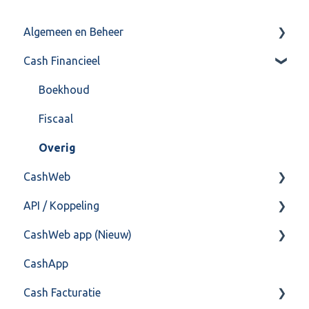
Algemeen en Beheer
Cash Financieel
Bank(koppeling)
Import/Export
Boekhoud
Postbus
Fiscaal
Training & Consultancy
Overig
CashWeb
Overig
API / Koppeling
CashHero Layout
CashWeb app (Nieuw)
Mailen vanuit CASHWeb
Algemeen
CashApp
Algemeen gebruik
Api 3.0 (SOAP API)
Veel gestelde vragen
Cash Facturatie
API 4.0 (REST API)