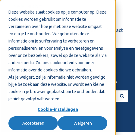
Nederlands
Submenu tonen voor vertalingen
Deze website slaat cookies op je computer op. Deze
cookies worden gebruikt om informatie te
verzamelen over hoe je met onze website omgaat
Login
Support
Contact
en om je te onthouden. We gebruiken deze
informatie om je surfervaring te verbeteren en
personaliseren, en voor analyse en meetgegevens
over onze bezoekers, zowel op deze website als via
andere media. Zie ons
cookiebeleid
voor meer
informatie over de cookies die we gebruiken.
Als je weigert, zal je informatie niet worden gevolgd
Welkom! Hoe kunnen we je helpen?
bij je bezoek aan deze website. Er wordt een kleine
cookie in je browser geplaatst om te onthouden dat
je niet gevolgd wilt worden.
Er zijn geen suggesties want het zoekveld is leeg.
Cookie-instellingen
Accepteren
Weigeren