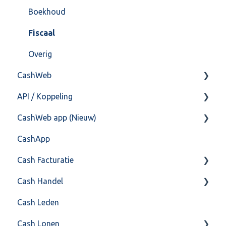
Import/Export
Boekhoud
Postbus
Fiscaal
Training & Consultancy
Overig
CashWeb
Overig
API / Koppeling
CashHero Layout
CashWeb app (Nieuw)
Mailen vanuit CASHWeb
Algemeen
CashApp
Algemeen gebruik
Api 3.0 (SOAP API)
Veel gestelde vragen
Cash Facturatie
API 4.0 (REST API)
Cash Handel
Factureren
Cash Leden
Instellingen
Inkoop
Cash Lonen
Algemeen
Verkoop