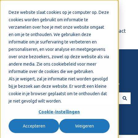
Nederlands
Submenu tonen voor vertalingen
Deze website slaat cookies op je computer op. Deze
cookies worden gebruikt om informatie te
verzamelen over hoe je met onze website omgaat
Login
Support
Contact
en om je te onthouden. We gebruiken deze
informatie om je surfervaring te verbeteren en
personaliseren, en voor analyse en meetgegevens
over onze bezoekers, zowel op deze website als via
andere media. Zie ons
cookiebeleid
voor meer
informatie over de cookies die we gebruiken.
Als je weigert, zal je informatie niet worden gevolgd
Welkom! Hoe kunnen we je helpen?
bij je bezoek aan deze website. Er wordt een kleine
cookie in je browser geplaatst om te onthouden dat
je niet gevolgd wilt worden.
Er zijn geen suggesties want het zoekveld is leeg.
Cookie-instellingen
Accepteren
Weigeren