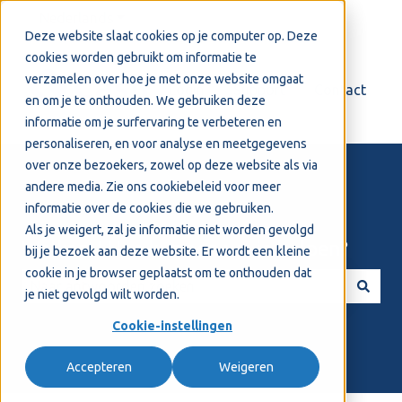
Nederlands
Submenu tonen voor vertalingen
Deze website slaat cookies op je computer op. Deze
cookies worden gebruikt om informatie te
verzamelen over hoe je met onze website omgaat
Login
Support
Contact
en om je te onthouden. We gebruiken deze
informatie om je surfervaring te verbeteren en
personaliseren, en voor analyse en meetgegevens
over onze bezoekers, zowel op deze website als via
andere media. Zie ons
cookiebeleid
voor meer
informatie over de cookies die we gebruiken.
Als je weigert, zal je informatie niet worden gevolgd
Welkom! Hoe kunnen we je helpen?
bij je bezoek aan deze website. Er wordt een kleine
cookie in je browser geplaatst om te onthouden dat
je niet gevolgd wilt worden.
Er zijn geen suggesties want het zoekveld is leeg.
Cookie-instellingen
Accepteren
Weigeren