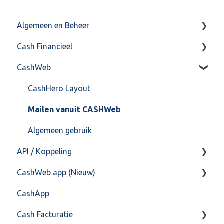
Algemeen en Beheer
Cash Financieel
Bank(koppeling)
CashWeb
Import/Export
Boekhoud
Postbus
Fiscaal
CashHero Layout
Training & Consultancy
Overig
Mailen vanuit CASHWeb
Overig
Algemeen gebruik
API / Koppeling
CashWeb app (Nieuw)
Algemeen
CashApp
Api 3.0 (SOAP API)
Veel gestelde vragen
Cash Facturatie
API 4.0 (REST API)