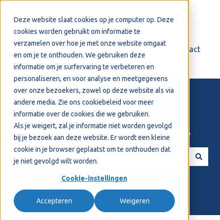
Nederlands
Submenu tonen voor vertalingen
Deze website slaat cookies op je computer op. Deze
cookies worden gebruikt om informatie te
verzamelen over hoe je met onze website omgaat
Login
Support
Contact
en om je te onthouden. We gebruiken deze
informatie om je surfervaring te verbeteren en
personaliseren, en voor analyse en meetgegevens
over onze bezoekers, zowel op deze website als via
andere media. Zie ons
cookiebeleid
voor meer
informatie over de cookies die we gebruiken.
Als je weigert, zal je informatie niet worden gevolgd
Welkom! Hoe kunnen we je helpen?
bij je bezoek aan deze website. Er wordt een kleine
cookie in je browser geplaatst om te onthouden dat
je niet gevolgd wilt worden.
Er zijn geen suggesties want het zoekveld is leeg.
Cookie-instellingen
Accepteren
Weigeren