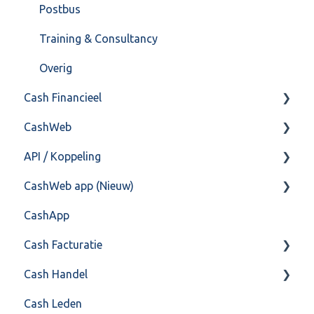
Postbus
Training & Consultancy
Overig
Cash Financieel
CashWeb
Boekhoud
API / Koppeling
Fiscaal
CashHero Layout
CashWeb app (Nieuw)
Overig
Mailen vanuit CASHWeb
Algemeen
CashApp
Algemeen gebruik
Api 3.0 (SOAP API)
Veel gestelde vragen
Cash Facturatie
API 4.0 (REST API)
Cash Handel
Factureren
Cash Leden
Instellingen
Inkoop