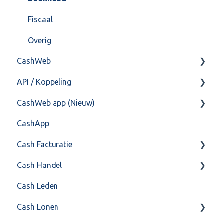
Postbus
Fiscaal
Training & Consultancy
Overig
CashWeb
Overig
API / Koppeling
CashHero Layout
CashWeb app (Nieuw)
Mailen vanuit CASHWeb
Algemeen
CashApp
Algemeen gebruik
Api 3.0 (SOAP API)
Veel gestelde vragen
Cash Facturatie
API 4.0 (REST API)
Cash Handel
Factureren
Cash Leden
Instellingen
Inkoop
Cash Lonen
Algemeen
Verkoop