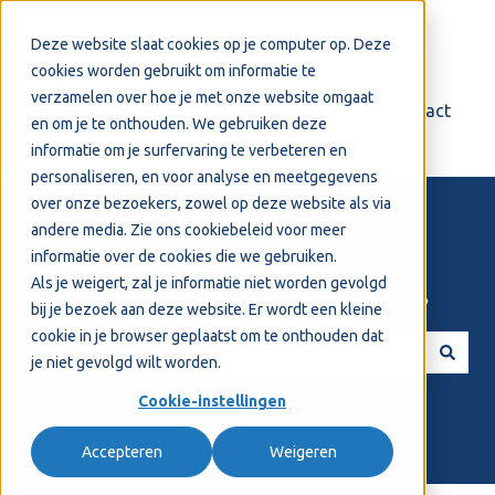
Nederlands
Submenu tonen voor vertalingen
Deze website slaat cookies op je computer op. Deze
cookies worden gebruikt om informatie te
verzamelen over hoe je met onze website omgaat
Login
Support
Contact
en om je te onthouden. We gebruiken deze
informatie om je surfervaring te verbeteren en
personaliseren, en voor analyse en meetgegevens
over onze bezoekers, zowel op deze website als via
andere media. Zie ons
cookiebeleid
voor meer
informatie over de cookies die we gebruiken.
Als je weigert, zal je informatie niet worden gevolgd
Welkom! Hoe kunnen we je helpen?
bij je bezoek aan deze website. Er wordt een kleine
cookie in je browser geplaatst om te onthouden dat
je niet gevolgd wilt worden.
Er zijn geen suggesties want het zoekveld is leeg.
Cookie-instellingen
Accepteren
Weigeren