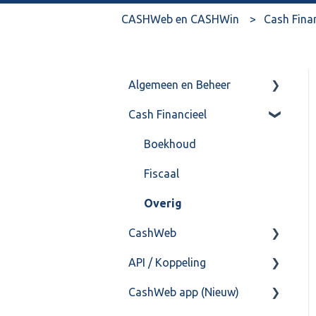
CASHWeb en CASHWin
Cash Fina
Algemeen en Beheer
Cash Financieel
Bank(koppeling)
Import/Export
Boekhoud
Postbus
Fiscaal
Training & Consultancy
Overig
CashWeb
Overig
API / Koppeling
CashHero Layout
CashWeb app (Nieuw)
Mailen vanuit CASHWeb
Algemeen