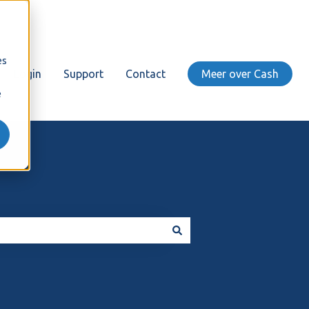
es
Login
Support
Contact
Meer over Cash
e