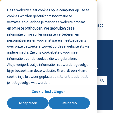
Nederlands
Submenu tonen voor vertalingen
Deze website slaat cookies op je computer op. Deze
cookies worden gebruikt om informatie te
verzamelen over hoe je met onze website omgaat
Login
Support
Contact
en om je te onthouden. We gebruiken deze
informatie om je surfervaring te verbeteren en
personaliseren, en voor analyse en meetgegevens
over onze bezoekers, zowel op deze website als via
andere media. Zie ons
cookiebeleid
voor meer
informatie over de cookies die we gebruiken.
Als je weigert, zal je informatie niet worden gevolgd
Welkom! Hoe kunnen we je helpen?
bij je bezoek aan deze website. Er wordt een kleine
cookie in je browser geplaatst om te onthouden dat
je niet gevolgd wilt worden.
Er zijn geen suggesties want het zoekveld is leeg.
Cookie-instellingen
Accepteren
Weigeren