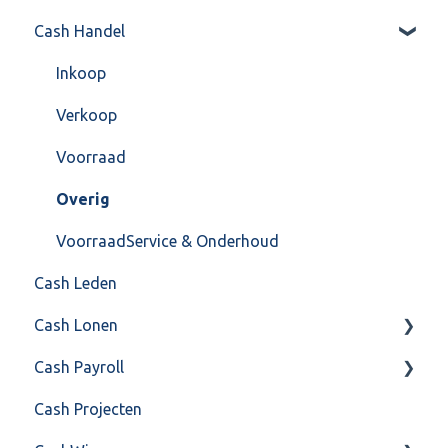
Cash Handel
Factureren
Instellingen
Inkoop
Algemeen
Verkoop
Formulierlayout
Voorraad
Overig
VoorraadService & Onderhoud
Cash Leden
Cash Lonen
Cash Payroll
Algemeen
Cash Projecten
Inrichting
Aangifte