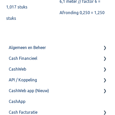
6,1 meter // factor 6 =
1,017 stuks
Afronding 0,250 = 1,250
stuks
Algemeen en Beheer
Cash Financieel
Bank(koppeling)
CashWeb
Import/Export
Boekhoud
API / Koppeling
Postbus
Fiscaal
CashHero Layout
CashWeb app (Nieuw)
Training & Consultancy
Overig
Mailen vanuit CASHWeb
Algemeen
CashApp
Overig
Algemeen gebruik
Api 3.0 (SOAP API)
Veel gestelde vragen
Cash Facturatie
API 4.0 (REST API)