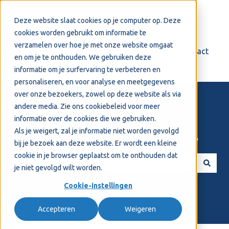
Nederlands
Submenu tonen voor vertalingen
Deze website slaat cookies op je computer op. Deze
cookies worden gebruikt om informatie te
verzamelen over hoe je met onze website omgaat
Login
Support
Contact
en om je te onthouden. We gebruiken deze
informatie om je surfervaring te verbeteren en
personaliseren, en voor analyse en meetgegevens
over onze bezoekers, zowel op deze website als via
andere media. Zie ons
cookiebeleid
voor meer
informatie over de cookies die we gebruiken.
Als je weigert, zal je informatie niet worden gevolgd
Welkom! Hoe kunnen we je helpen?
bij je bezoek aan deze website. Er wordt een kleine
cookie in je browser geplaatst om te onthouden dat
je niet gevolgd wilt worden.
Er zijn geen suggesties want het zoekveld is leeg.
Cookie-instellingen
Accepteren
Weigeren