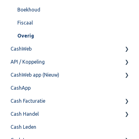
Import/Export
Boekhoud
Postbus
Fiscaal
Training & Consultancy
Overig
CashWeb
Overig
API / Koppeling
CashHero Layout
CashWeb app (Nieuw)
Mailen vanuit CASHWeb
Algemeen
CashApp
Algemeen gebruik
Api 3.0 (SOAP API)
Veel gestelde vragen
Cash Facturatie
API 4.0 (REST API)
Cash Handel
Factureren
Cash Leden
Instellingen
Inkoop