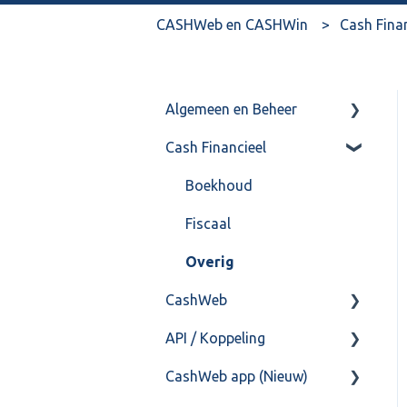
CASHWeb en CASHWin
Cash Fina
Algemeen en Beheer
Cash Financieel
Bank(koppeling)
Import/Export
Boekhoud
Postbus
Fiscaal
Training & Consultancy
Overig
CashWeb
Overig
API / Koppeling
CashHero Layout
CashWeb app (Nieuw)
Mailen vanuit CASHWeb
Algemeen