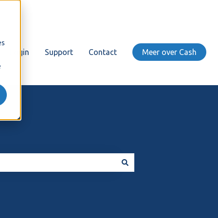
es
Login
Support
Contact
Meer over Cash
e