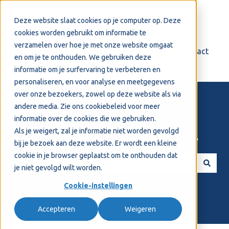
Nederlands
Submenu tonen voor vertalingen
Deze website slaat cookies op je computer op. Deze
cookies worden gebruikt om informatie te
verzamelen over hoe je met onze website omgaat
Login
Support
Contact
en om je te onthouden. We gebruiken deze
informatie om je surfervaring te verbeteren en
personaliseren, en voor analyse en meetgegevens
over onze bezoekers, zowel op deze website als via
andere media. Zie ons
cookiebeleid
voor meer
informatie over de cookies die we gebruiken.
Als je weigert, zal je informatie niet worden gevolgd
Welkom! Hoe kunnen we je helpen?
bij je bezoek aan deze website. Er wordt een kleine
cookie in je browser geplaatst om te onthouden dat
je niet gevolgd wilt worden.
Er zijn geen suggesties want het zoekveld is leeg.
Cookie-instellingen
Accepteren
Weigeren