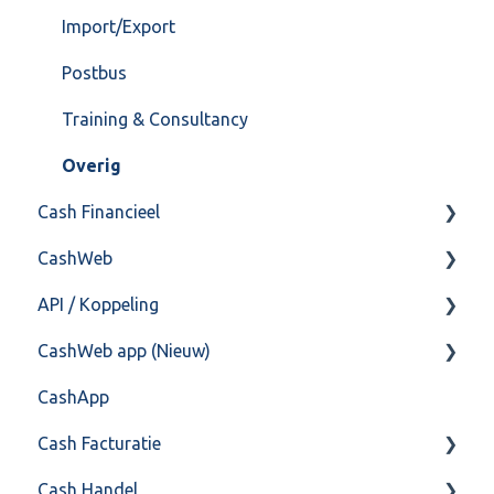
Import/Export
Postbus
Training & Consultancy
Overig
Cash Financieel
CashWeb
Boekhoud
API / Koppeling
Fiscaal
CashHero Layout
CashWeb app (Nieuw)
Overig
Mailen vanuit CASHWeb
Algemeen
CashApp
Algemeen gebruik
Api 3.0 (SOAP API)
Veel gestelde vragen
Cash Facturatie
API 4.0 (REST API)
Cash Handel
Factureren