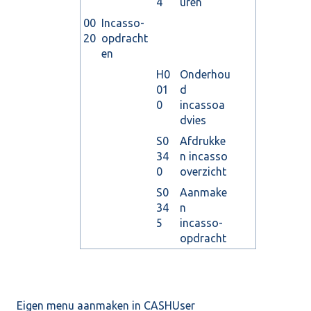
4
uren
00
Incasso-
20
opdracht
en
H0
Onderhou
01
d
0
incassoa
dvies
S0
Afdrukke
34
n incasso
0
overzicht
S0
Aanmake
34
n
5
incasso-
opdracht
Eigen menu aanmaken in CASHUser