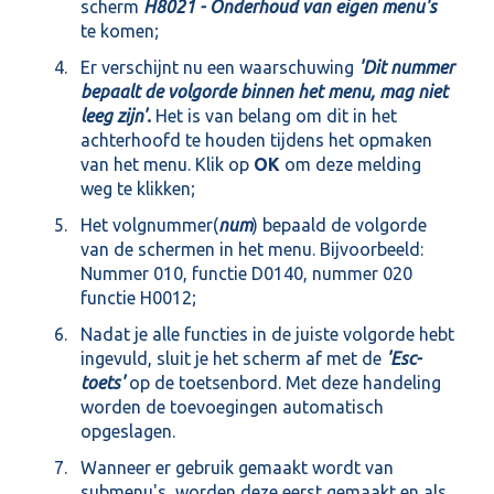
scherm
H8021 - Onderhoud van eigen menu's
te komen;
Er verschijnt nu een waarschuwing
'Dit nummer
bepaalt de volgorde binnen het menu, mag niet
leeg zijn'.
Het is van belang om dit in het
achterhoofd te houden tijdens het opmaken
van het menu. Klik op
OK
om deze melding
weg te klikken;
Het volgnummer(
num
) bepaald de volgorde
van de schermen in het menu. Bijvoorbeeld:
Nummer 010, functie D0140, nummer 020
functie H0012;
Nadat je alle functies in de juiste volgorde hebt
ingevuld, sluit je het scherm af met de
'Esc-
toets'
op de toetsenbord. Met deze handeling
worden de toevoegingen automatisch
opgeslagen.
Wanneer er gebruik gemaakt wordt van
submenu's, worden deze eerst gemaakt en als