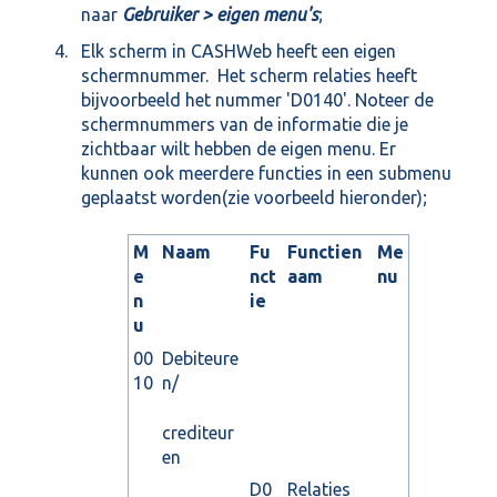
naar
Gebruiker > eigen menu's
;
Elk scherm in CASHWeb heeft een eigen
schermnummer. Het scherm relaties heeft
bijvoorbeeld het nummer 'D0140'. Noteer de
schermnummers van de informatie die je
zichtbaar wilt hebben de eigen menu. Er
kunnen ook meerdere functies in een submenu
geplaatst worden(zie voorbeeld hieronder);
M
Naam
Fu
Functien
Me
e
nct
aam
nu
n
ie
u
00
Debiteure
10
n/
crediteur
en
D0
Relaties