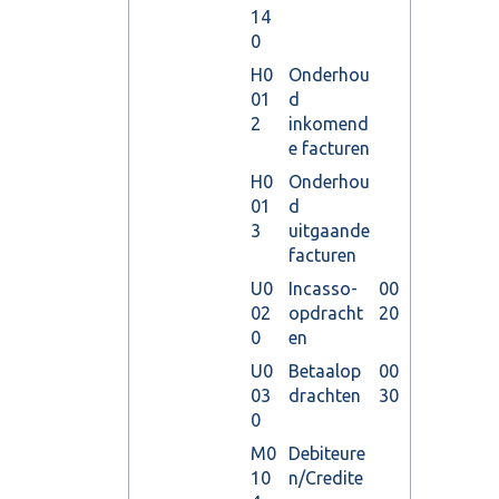
14
0
H0
Onderhou
01
d
2
inkomend
e facturen
H0
Onderhou
01
d
3
uitgaande
facturen
U0
Incasso-
00
02
opdracht
20
0
en
U0
Betaalop
00
03
drachten
30
0
M0
Debiteure
10
n/Credite