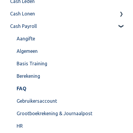
Cash Leden
Instellingen
Inkoop
Cash Lonen
Algemeen
Verkoop
Cash Payroll
Formulierlayout
Voorraad
Algemeen
Overig
Inrichting
Aangifte
VoorraadService & Onderhoud
Jaarafsluiting
Algemeen
Salarisberekening
Basis Training
Overig
Berekening
FAQ – Beëindiging CASH Lonen en overstap naar
FAQ
Cash Payroll
Gebruikersaccount
Loonaangifte
Grootboekrekening & Journaalpost
HR