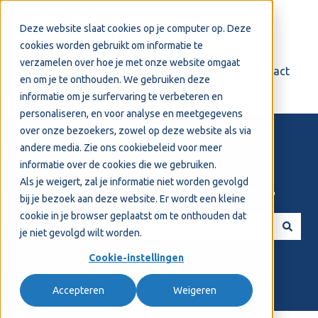
Nederlands
Submenu tonen voor vertalingen
Deze website slaat cookies op je computer op. Deze
cookies worden gebruikt om informatie te
verzamelen over hoe je met onze website omgaat
Login
Support
Contact
en om je te onthouden. We gebruiken deze
informatie om je surfervaring te verbeteren en
personaliseren, en voor analyse en meetgegevens
over onze bezoekers, zowel op deze website als via
andere media. Zie ons
cookiebeleid
voor meer
informatie over de cookies die we gebruiken.
Als je weigert, zal je informatie niet worden gevolgd
Welkom! Hoe kunnen we je helpen?
bij je bezoek aan deze website. Er wordt een kleine
cookie in je browser geplaatst om te onthouden dat
je niet gevolgd wilt worden.
Er zijn geen suggesties want het zoekveld is leeg.
Cookie-instellingen
Accepteren
Weigeren