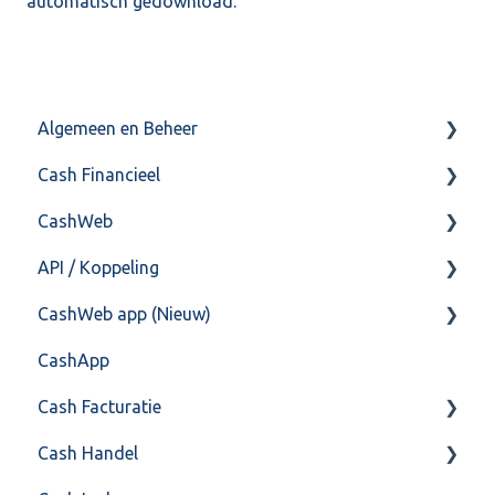
automatisch gedownload.
Algemeen en Beheer
Cash Financieel
Bank(koppeling)
CashWeb
Import/Export
Boekhoud
API / Koppeling
Postbus
Fiscaal
CashHero Layout
CashWeb app (Nieuw)
Training & Consultancy
Overig
Mailen vanuit CASHWeb
Algemeen
CashApp
Overig
Algemeen gebruik
Api 3.0 (SOAP API)
Veel gestelde vragen
Cash Facturatie
API 4.0 (REST API)
Cash Handel
Factureren