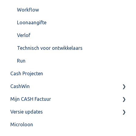
Workflow
Loonaangifte
Verlof
Technisch voor ontwikkelaars
Run
Cash Projecten
CashWin
Mijn CASH Factuur
Overig
Versie updates
Facturatie Loonportal( CASH Lonen)
Microloon
Mijn CASH factuur
CashWeb updates 2025