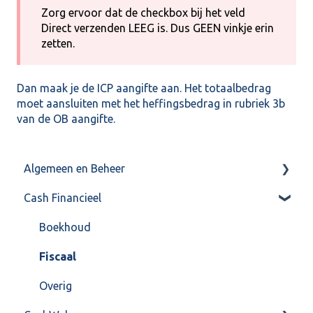
Zorg ervoor dat de checkbox bij het veld
Direct verzenden LEEG is. Dus GEEN vinkje erin
zetten.
Dan maak je de ICP aangifte aan. Het totaalbedrag
moet aansluiten met het heffingsbedrag in rubriek 3b
van de OB aangifte.
Algemeen en Beheer
Cash Financieel
Bank(koppeling)
Import/Export
Boekhoud
Postbus
Fiscaal
Training & Consultancy
Overig