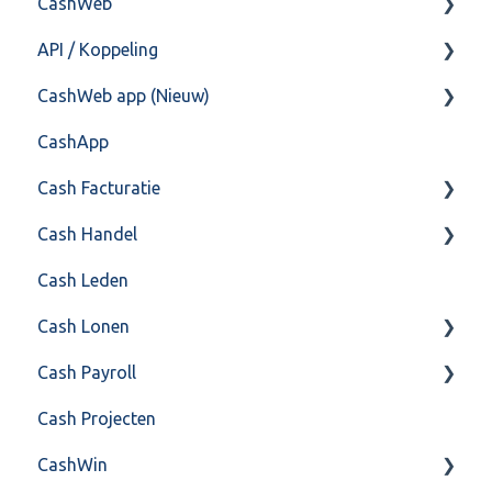
CashWeb
Overig
API / Koppeling
CashHero Layout
CashWeb app (Nieuw)
Mailen vanuit CASHWeb
Algemeen
CashApp
Algemeen gebruik
Api 3.0 (SOAP API)
Veel gestelde vragen
Cash Facturatie
API 4.0 (REST API)
Cash Handel
Factureren
Cash Leden
Instellingen
Inkoop
Cash Lonen
Algemeen
Verkoop
Cash Payroll
Formulierlayout
Voorraad
Algemeen
Cash Projecten
Overig
Inrichting
Aangifte
CashWin
VoorraadService & Onderhoud
Jaarafsluiting
Algemeen