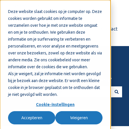
Nederlands
Submenu tonen voor vertalingen
Deze website slaat cookies op je computer op. Deze
cookies worden gebruikt om informatie te
verzamelen over hoe je met onze website omgaat
Login
Support
Contact
en om je te onthouden. We gebruiken deze
informatie om je surfervaring te verbeteren en
personaliseren, en voor analyse en meetgegevens
over onze bezoekers, zowel op deze website als via
andere media. Zie ons
cookiebeleid
voor meer
informatie over de cookies die we gebruiken.
Als je weigert, zal je informatie niet worden gevolgd
Welkom! Hoe kunnen we je helpen?
bij je bezoek aan deze website. Er wordt een kleine
cookie in je browser geplaatst om te onthouden dat
je niet gevolgd wilt worden.
Er zijn geen suggesties want het zoekveld is leeg.
Cookie-instellingen
Accepteren
Weigeren