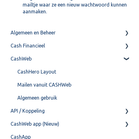
mailtje waar ze een nieuw wachtwoord kunnen
aanmaken.
Algemeen en Beheer
Cash Financieel
Bank(koppeling)
CashWeb
Import/Export
Boekhoud
Postbus
Fiscaal
CashHero Layout
Training & Consultancy
Overig
Mailen vanuit CASHWeb
Overig
Algemeen gebruik
API / Koppeling
CashWeb app (Nieuw)
Algemeen
CashApp
Api 3.0 (SOAP API)
Veel gestelde vragen