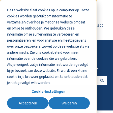
Nederlands
Submenu tonen voor vertalingen
Deze website slaat cookies op je computer op. Deze
cookies worden gebruikt om informatie te
verzamelen over hoe je met onze website omgaat
Login
Support
Contact
en om je te onthouden. We gebruiken deze
informatie om je surfervaring te verbeteren en
personaliseren, en voor analyse en meetgegevens
over onze bezoekers, zowel op deze website als via
andere media. Zie ons
cookiebeleid
voor meer
informatie over de cookies die we gebruiken.
Als je weigert, zal je informatie niet worden gevolgd
Welkom! Hoe kunnen we je helpen?
bij je bezoek aan deze website. Er wordt een kleine
cookie in je browser geplaatst om te onthouden dat
je niet gevolgd wilt worden.
Er zijn geen suggesties want het zoekveld is leeg.
Cookie-instellingen
Accepteren
Weigeren