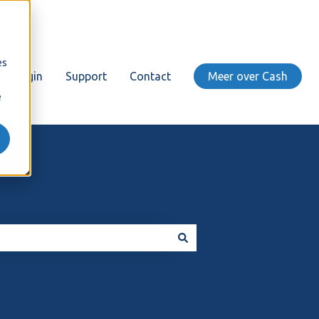
es
Login
Support
Contact
Meer over Cash
e