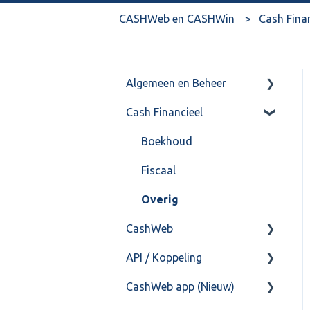
CASHWeb en CASHWin
Cash Fina
Algemeen en Beheer
Cash Financieel
Bank(koppeling)
Import/Export
Boekhoud
Postbus
Fiscaal
Training & Consultancy
Overig
CashWeb
Overig
API / Koppeling
CashHero Layout
CashWeb app (Nieuw)
Mailen vanuit CASHWeb
Algemeen