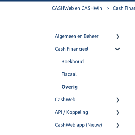
CASHWeb en CASHWin
Cash Fina
Algemeen en Beheer
Cash Financieel
Bank(koppeling)
Import/Export
Boekhoud
Postbus
Fiscaal
Training & Consultancy
Overig
CashWeb
Overig
API / Koppeling
CashHero Layout
CashWeb app (Nieuw)
Mailen vanuit CASHWeb
Algemeen