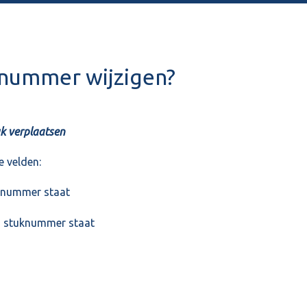
knummer wijzigen?
uk verplaatsen
e velden:
tuknummer staat
en stuknummer staat