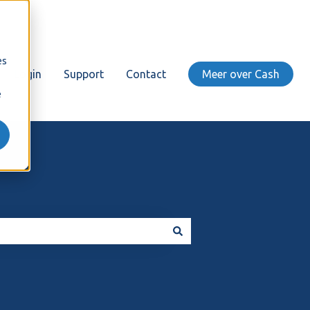
es
Login
Support
Contact
Meer over Cash
e