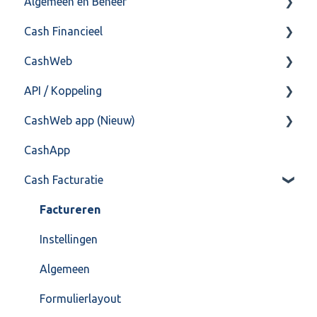
Algemeen en Beheer
Cash Financieel
Bank(koppeling)
CashWeb
Import/Export
Boekhoud
API / Koppeling
Postbus
Fiscaal
CashHero Layout
CashWeb app (Nieuw)
Training & Consultancy
Overig
Mailen vanuit CASHWeb
Algemeen
CashApp
Overig
Algemeen gebruik
Api 3.0 (SOAP API)
Veel gestelde vragen
Cash Facturatie
API 4.0 (REST API)
Factureren
Instellingen
Algemeen
Formulierlayout