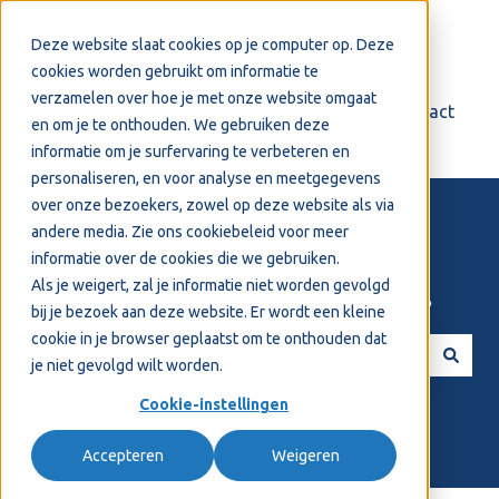
Nederlands
Submenu tonen voor vertalingen
Deze website slaat cookies op je computer op. Deze
cookies worden gebruikt om informatie te
verzamelen over hoe je met onze website omgaat
Login
Support
Contact
en om je te onthouden. We gebruiken deze
informatie om je surfervaring te verbeteren en
personaliseren, en voor analyse en meetgegevens
over onze bezoekers, zowel op deze website als via
andere media. Zie ons
cookiebeleid
voor meer
informatie over de cookies die we gebruiken.
Als je weigert, zal je informatie niet worden gevolgd
Welkom! Hoe kunnen we je helpen?
bij je bezoek aan deze website. Er wordt een kleine
cookie in je browser geplaatst om te onthouden dat
je niet gevolgd wilt worden.
Er zijn geen suggesties want het zoekveld is leeg.
Cookie-instellingen
Accepteren
Weigeren