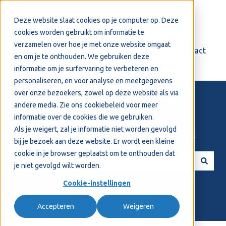
Nederlands
Submenu tonen voor vertalingen
Deze website slaat cookies op je computer op. Deze
cookies worden gebruikt om informatie te
verzamelen over hoe je met onze website omgaat
Login
Support
Contact
en om je te onthouden. We gebruiken deze
informatie om je surfervaring te verbeteren en
personaliseren, en voor analyse en meetgegevens
over onze bezoekers, zowel op deze website als via
andere media. Zie ons
cookiebeleid
voor meer
informatie over de cookies die we gebruiken.
Als je weigert, zal je informatie niet worden gevolgd
Welkom! Hoe kunnen we je helpen?
bij je bezoek aan deze website. Er wordt een kleine
cookie in je browser geplaatst om te onthouden dat
je niet gevolgd wilt worden.
Er zijn geen suggesties want het zoekveld is leeg.
Cookie-instellingen
Accepteren
Weigeren