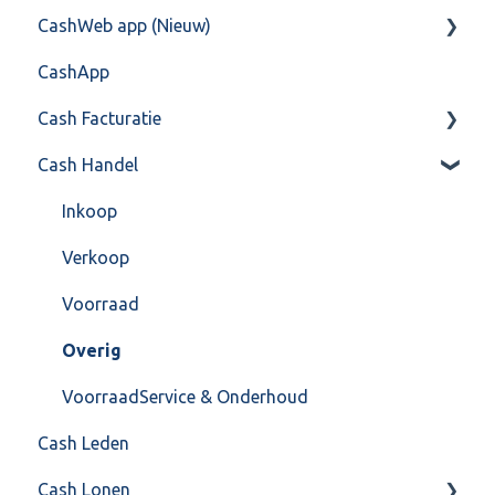
CashWeb app (Nieuw)
Training & Consultancy
Overig
Mailen vanuit CASHWeb
Algemeen
CashApp
Overig
Algemeen gebruik
Api 3.0 (SOAP API)
Veel gestelde vragen
Cash Facturatie
API 4.0 (REST API)
Cash Handel
Factureren
Instellingen
Inkoop
Algemeen
Verkoop
Formulierlayout
Voorraad
Overig
VoorraadService & Onderhoud
Cash Leden
Cash Lonen