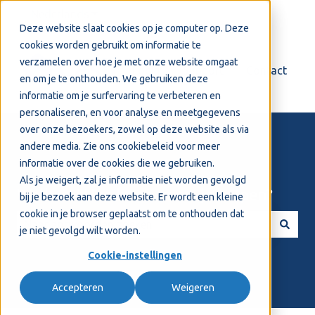
Nederlands
Submenu tonen voor vertalingen
Deze website slaat cookies op je computer op. Deze
cookies worden gebruikt om informatie te
verzamelen over hoe je met onze website omgaat
Login
Support
Contact
en om je te onthouden. We gebruiken deze
informatie om je surfervaring te verbeteren en
personaliseren, en voor analyse en meetgegevens
over onze bezoekers, zowel op deze website als via
andere media. Zie ons
cookiebeleid
voor meer
informatie over de cookies die we gebruiken.
Als je weigert, zal je informatie niet worden gevolgd
Welkom! Hoe kunnen we je helpen?
bij je bezoek aan deze website. Er wordt een kleine
cookie in je browser geplaatst om te onthouden dat
je niet gevolgd wilt worden.
Er zijn geen suggesties want het zoekveld is leeg.
Cookie-instellingen
Accepteren
Weigeren