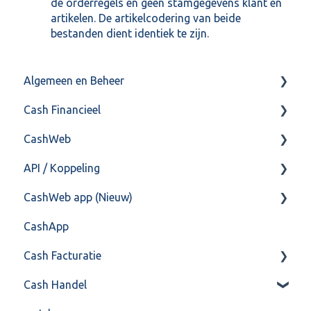
de orderregels en geen stamgegevens klant en
artikelen. De artikelcodering van beide
bestanden dient identiek te zijn.
Algemeen en Beheer
Cash Financieel
Bank(koppeling)
CashWeb
Import/Export
Boekhoud
API / Koppeling
Postbus
Fiscaal
CashHero Layout
CashWeb app (Nieuw)
Training & Consultancy
Overig
Mailen vanuit CASHWeb
Algemeen
CashApp
Overig
Algemeen gebruik
Api 3.0 (SOAP API)
Veel gestelde vragen
Cash Facturatie
API 4.0 (REST API)
Cash Handel
Factureren