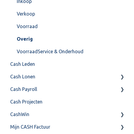
Instellingen
Inkoop
Algemeen
Verkoop
Formulierlayout
Voorraad
Overig
VoorraadService & Onderhoud
Cash Leden
Cash Lonen
Cash Payroll
Algemeen
Cash Projecten
Inrichting
Aangifte
CashWin
Jaarafsluiting
Algemeen
Mijn CASH Factuur
Salarisberekening
Basis Training
Overig