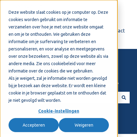
Nederlands
Submenu tonen voor vertalingen
Deze website slaat cookies op je computer op. Deze
cookies worden gebruikt om informatie te
verzamelen over hoe je met onze website omgaat
Login
Support
Contact
en om je te onthouden. We gebruiken deze
informatie om je surfervaring te verbeteren en
personaliseren, en voor analyse en meetgegevens
over onze bezoekers, zowel op deze website als via
andere media. Zie ons
cookiebeleid
voor meer
informatie over de cookies die we gebruiken.
Als je weigert, zal je informatie niet worden gevolgd
Welkom! Hoe kunnen we je helpen?
bij je bezoek aan deze website. Er wordt een kleine
cookie in je browser geplaatst om te onthouden dat
je niet gevolgd wilt worden.
Er zijn geen suggesties want het zoekveld is leeg.
Cookie-instellingen
Accepteren
Weigeren