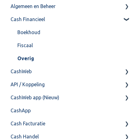
Algemeen en Beheer
Cash Financieel
Bank(koppeling)
Import/Export
Boekhoud
Postbus
Fiscaal
Training & Consultancy
Overig
CashWeb
Overig
API / Koppeling
CashHero Layout
CashWeb app (Nieuw)
Mailen vanuit CASHWeb
Algemeen
CashApp
Algemeen gebruik
Api 3.0 (SOAP API)
Veel gestelde vragen
Cash Facturatie
API 4.0 (REST API)
Cash Handel
Factureren