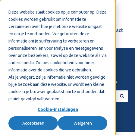
Nederlands
Submenu tonen voor vertalingen
Deze website slaat cookies op je computer op. Deze
cookies worden gebruikt om informatie te
verzamelen over hoe je met onze website omgaat
Login
Support
Contact
en om je te onthouden. We gebruiken deze
informatie om je surfervaring te verbeteren en
personaliseren, en voor analyse en meetgegevens
over onze bezoekers, zowel op deze website als via
andere media. Zie ons
cookiebeleid
voor meer
informatie over de cookies die we gebruiken.
Als je weigert, zal je informatie niet worden gevolgd
Welkom! Hoe kunnen we je helpen?
bij je bezoek aan deze website. Er wordt een kleine
cookie in je browser geplaatst om te onthouden dat
je niet gevolgd wilt worden.
Er zijn geen suggesties want het zoekveld is leeg.
Cookie-instellingen
Accepteren
Weigeren