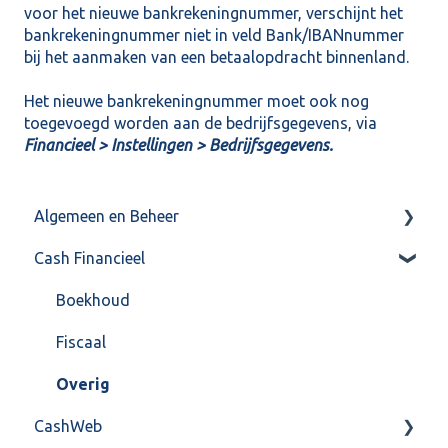
voor het nieuwe bankrekeningnummer, verschijnt het
bankrekeningnummer niet in veld Bank/IBANnummer
bij het aanmaken van een betaalopdracht binnenland.
Het nieuwe bankrekeningnummer moet ook nog
toegevoegd worden aan de bedrijfsgegevens, via
Financieel > Instellingen > Bedrijfsgegevens.
Algemeen en Beheer
Cash Financieel
Bank(koppeling)
Import/Export
Boekhoud
Postbus
Fiscaal
Training & Consultancy
Overig
CashWeb
Overig