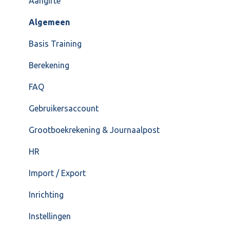
Overig
Inrichting
Aangifte
VoorraadService & Onderhoud
Jaarafsluiting
Algemeen
Salarisberekening
Basis Training
Overig
Berekening
FAQ – Beëindiging CASH Lonen en overstap naar
FAQ
Cash Payroll
Gebruikersaccount
Loonaangifte
Grootboekrekening & Journaalpost
HR
Import / Export
Inrichting
Instellingen