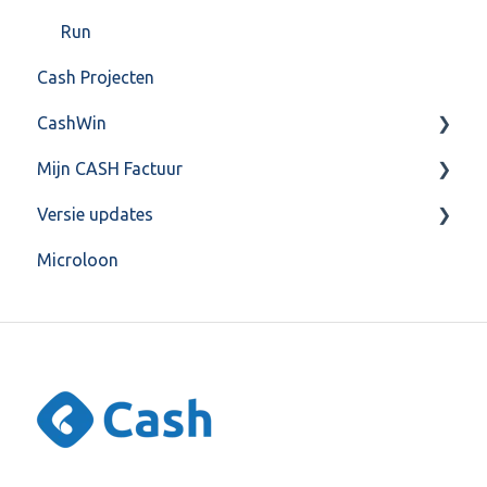
Run
Cash Projecten
CashWin
Mijn CASH Factuur
Overig
Versie updates
Facturatie Loonportal( CASH Lonen)
Microloon
Mijn CASH factuur
CashWeb updates 2025
Verbruik en Tarieven
CashWeb updates 2024
Verbruikspagina
CashWeb updates 2023