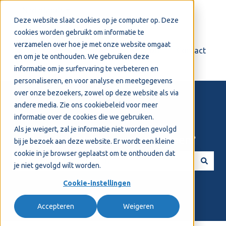
Nederlands
Submenu tonen voor vertalingen
Deze website slaat cookies op je computer op. Deze
cookies worden gebruikt om informatie te
verzamelen over hoe je met onze website omgaat
Login
Support
Contact
en om je te onthouden. We gebruiken deze
informatie om je surfervaring te verbeteren en
personaliseren, en voor analyse en meetgegevens
over onze bezoekers, zowel op deze website als via
andere media. Zie ons
cookiebeleid
voor meer
informatie over de cookies die we gebruiken.
Als je weigert, zal je informatie niet worden gevolgd
Welkom! Hoe kunnen we je helpen?
bij je bezoek aan deze website. Er wordt een kleine
cookie in je browser geplaatst om te onthouden dat
je niet gevolgd wilt worden.
Er zijn geen suggesties want het zoekveld is leeg.
Cookie-instellingen
Accepteren
Weigeren