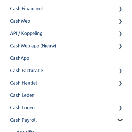
Cash Financieel
Bank(koppeling)
CashWeb
Import/Export
Boekhoud
API / Koppeling
Postbus
Fiscaal
CashHero Layout
CashWeb app (Nieuw)
Training & Consultancy
Overig
Mailen vanuit CASHWeb
Algemeen
CashApp
Overig
Algemeen gebruik
Api 3.0 (SOAP API)
Veel gestelde vragen
Cash Facturatie
API 4.0 (REST API)
Cash Handel
Factureren
Cash Leden
Instellingen
Inkoop
Cash Lonen
Algemeen
Verkoop
Cash Payroll
Formulierlayout
Voorraad
Algemeen