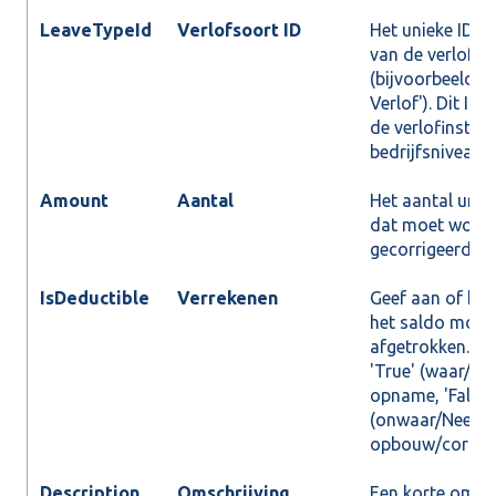
LeaveTypeId
Verlofsoort ID
Het unieke ID-
van de verlofso
(bijvoorbeeld 'W
Verlof'). Dit ID v
de verlofinstell
bedrijfsniveau.
Amount
Aantal
Het aantal uren
dat moet word
gecorrigeerd/
IsDeductible
Verrekenen
Geef aan of het
het saldo moet
afgetrokken. Me
'True' (waar/Ja
opname, 'False'
(onwaar/Nee) v
opbouw/correct
Description
Omschrijving
Een korte omsch