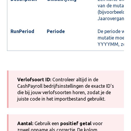
van de mutatie
(bijvoorbeeld 'C
Jaarovergang').
RunPeriod
Periode
De periode waa
mutatie moet la
YYYYMM, zoals
Verlofsoort ID:
Controleer altijd in de
CashPayroll bedrijfsinstellingen de exacte ID's
die bij jouw verlofsoorten horen, zodat je de
juiste code in het importbestand gebruikt.
Aantal:
Gebruik een
positief getal
voor
zowel opname als correctie. De kolom