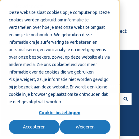
Nederlands
Submenu tonen voor vertalingen
Deze website slaat cookies op je computer op. Deze
cookies worden gebruikt om informatie te
verzamelen over hoe je met onze website omgaat
Login
Support
Contact
en om je te onthouden. We gebruiken deze
informatie om je surfervaring te verbeteren en
personaliseren, en voor analyse en meetgegevens
over onze bezoekers, zowel op deze website als via
andere media. Zie ons
cookiebeleid
voor meer
informatie over de cookies die we gebruiken.
Als je weigert, zal je informatie niet worden gevolgd
Welkom! Hoe kunnen we je helpen?
bij je bezoek aan deze website. Er wordt een kleine
cookie in je browser geplaatst om te onthouden dat
je niet gevolgd wilt worden.
Er zijn geen suggesties want het zoekveld is leeg.
Cookie-instellingen
Accepteren
Weigeren