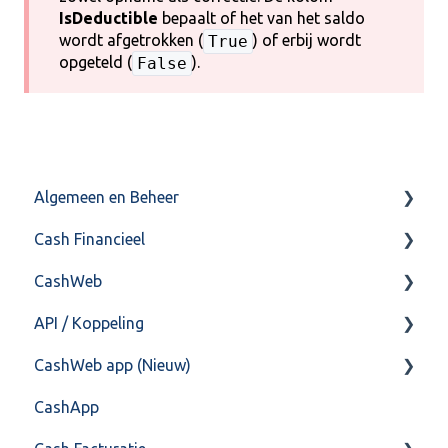
IsDeductible
bepaalt of het van het saldo
wordt afgetrokken (
) of erbij wordt
True
opgeteld (
).
False
Algemeen en Beheer
Cash Financieel
Bank(koppeling)
CashWeb
Import/Export
Boekhoud
API / Koppeling
Postbus
Fiscaal
CashHero Layout
CashWeb app (Nieuw)
Training & Consultancy
Overig
Mailen vanuit CASHWeb
Algemeen
CashApp
Overig
Algemeen gebruik
Api 3.0 (SOAP API)
Veel gestelde vragen