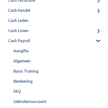
Cash Facturatie
API 4.0 (REST API)
Cash Handel
Factureren
Cash Leden
Instellingen
Inkoop
Cash Lonen
Algemeen
Verkoop
Cash Payroll
Formulierlayout
Voorraad
Algemeen
Overig
Inrichting
Aangifte
VoorraadService & Onderhoud
Jaarafsluiting
Algemeen
Salarisberekening
Basis Training
Overig
Berekening
FAQ – Beëindiging CASH Lonen en overstap naar
FAQ
Cash Payroll
Gebruikersaccount
Loonaangifte