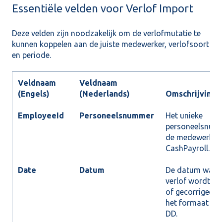
Essentiële velden voor Verlof Import
Deze velden zijn noodzakelijk om de verlofmutatie te
kunnen koppelen aan de juiste medewerker, verlofsoort
en periode.
Veldnaam
Veldnaam
(Engels)
(Nederlands)
Omschrijving
EmployeeId
Personeelsnummer
Het unieke
personeelsnum
de medewerker 
CashPayroll.
Date
Datum
De datum waar
verlof wordt 
of gecorrigeerd
het formaat Y
DD.