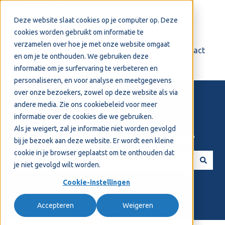
Nederlands
Submenu tonen voor vertalingen
Deze website slaat cookies op je computer op. Deze
cookies worden gebruikt om informatie te
verzamelen over hoe je met onze website omgaat
Login
Support
Contact
en om je te onthouden. We gebruiken deze
informatie om je surfervaring te verbeteren en
personaliseren, en voor analyse en meetgegevens
over onze bezoekers, zowel op deze website als via
andere media. Zie ons
cookiebeleid
voor meer
informatie over de cookies die we gebruiken.
Als je weigert, zal je informatie niet worden gevolgd
Welkom! Hoe kunnen we je helpen?
bij je bezoek aan deze website. Er wordt een kleine
cookie in je browser geplaatst om te onthouden dat
je niet gevolgd wilt worden.
Er zijn geen suggesties want het zoekveld is leeg.
Cookie-instellingen
Accepteren
Weigeren