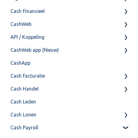
Cash Financieel
Bank(koppeling)
CashWeb
Import/Export
Boekhoud
API / Koppeling
Postbus
Fiscaal
CashHero Layout
CashWeb app (Nieuw)
Training & Consultancy
Overig
Mailen vanuit CASHWeb
Algemeen
CashApp
Overig
Algemeen gebruik
Api 3.0 (SOAP API)
Veel gestelde vragen
Cash Facturatie
API 4.0 (REST API)
Cash Handel
Factureren
Cash Leden
Instellingen
Inkoop
Cash Lonen
Algemeen
Verkoop
Cash Payroll
Formulierlayout
Voorraad
Algemeen