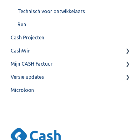
Technisch voor ontwikkelaars
Run
Cash Projecten
CashWin
Mijn CASH Factuur
Overig
Versie updates
Facturatie Loonportal( CASH Lonen)
Microloon
Mijn CASH factuur
CashWeb updates 2025
Verbruik en Tarieven
CashWeb updates 2024
Verbruikspagina
CashWeb updates 2023