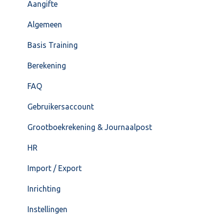
Overig
Inrichting
Aangifte
VoorraadService & Onderhoud
Jaarafsluiting
Algemeen
Salarisberekening
Basis Training
Overig
Berekening
FAQ – Beëindiging CASH Lonen en overstap naar
FAQ
Cash Payroll
Gebruikersaccount
Loonaangifte
Grootboekrekening & Journaalpost
HR
Import / Export
Inrichting
Instellingen