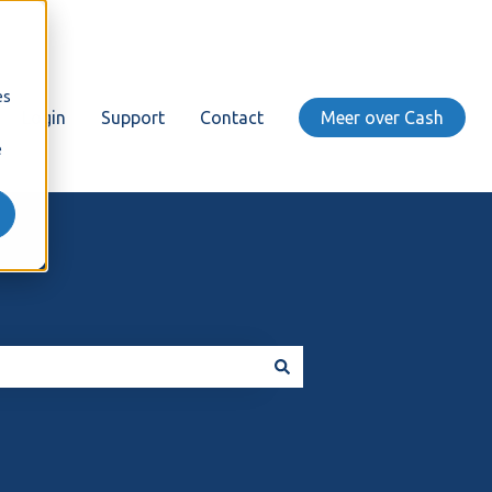
es
Login
Support
Contact
Meer over Cash
e