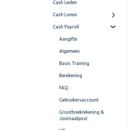
Cash Leden
Instellingen
Inkoop
Cash Lonen
Algemeen
Verkoop
Cash Payroll
Formulierlayout
Voorraad
Algemeen
Overig
Inrichting
Aangifte
VoorraadService &
Jaarafsluiting
Algemeen
Onderhoud
Salarisberekening
Basis Training
Overig
Berekening
FAQ – Beëindiging CASH
FAQ
Lonen en overstap naar
Gebruikersaccount
Cash Payroll
Grootboekrekening &
Loonaangifte
Journaalpost