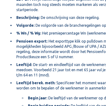
maanden toch nog steeds moeten markeren als verz
startperiode.
Beschrijving:
De omschrijving van deze regeling.
Volgorde:
De volgorde van de brancheregelingen op
% Wn / % Wg:
Het premiepercentage Wn (werknemer) 
Pensioen export:
Het exporttype klik op pulldown 
mogelijkheden bijvoorbeeld APG /Bouw of UPA / AZL 
regeling, deze informatie wordt door het Pensioenf
Productkeuze een S of U nummer.
Leeftijd:
De start- en eindleeftijd van de werknemer
meedoen. Voorbeeld 21 jaar tot en met 65 jaar vul je 
t/m 64 en 11 (mnd).
Leeftijd berek. meth:
Specificeer het moment waarop
worden om te bepalen of de werknemer in aanmerkin
Begin jaar:
De leeftijd van de werknemer op de
Begin huidige periode:
De leeftijd van de w