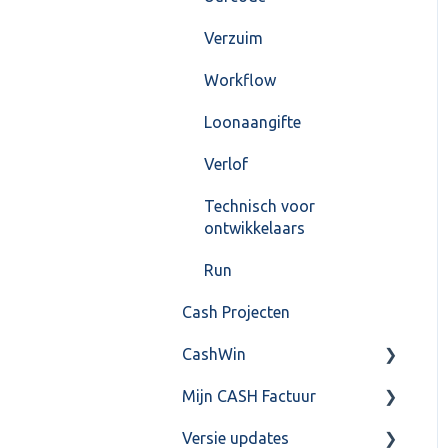
Verzuim
Workflow
Loonaangifte
Verlof
Technisch voor
ontwikkelaars
Run
Cash Projecten
CashWin
Mijn CASH Factuur
Overig
Versie updates
Facturatie Loonportal(