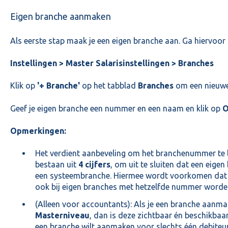
Eigen branche aanmaken
Als eerste stap maak je een eigen branche aan. Ga hiervoor 
Instellingen > Master Salarisinstellingen > Branches
Klik op
'+ Branche'
op het tabblad
Branches
om een nieuwe
Geef je eigen branche een nummer en een naam en klik op
O
Opmerkingen:
Het verdient aanbeveling om het branchenummer te 
bestaan uit
4 cijfers
, om uit te sluiten dat een eige
een systeembranche. Hiermee wordt voorkomen dat
ook bij eigen branches met hetzelfde nummer worde
(Alleen voor accountants): Als je een branche aanm
Masterniveau
, dan is deze zichtbaar én beschikbaar
een branche wilt aanmaken voor slechts één debiteur,