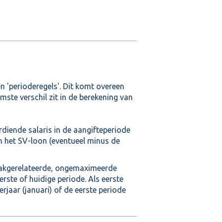
en 'perioderegels'. Dit komt overeen
amste verschil zit in de berekening van
rdiende salaris in de aangifteperiode
n het SV-loon (eventueel minus de
dvakgerelateerde, ongemaximeerde
rste of huidige periode. Als eerste
rjaar (januari) of de eerste periode