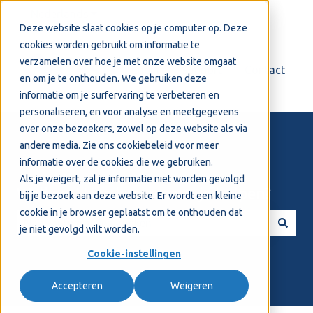
Nederlands
Submenu tonen voor vertalingen
Deze website slaat cookies op je computer op. Deze
cookies worden gebruikt om informatie te
verzamelen over hoe je met onze website omgaat
Login
Support
Contact
en om je te onthouden. We gebruiken deze
informatie om je surfervaring te verbeteren en
personaliseren, en voor analyse en meetgegevens
over onze bezoekers, zowel op deze website als via
andere media. Zie ons
cookiebeleid
voor meer
informatie over de cookies die we gebruiken.
Als je weigert, zal je informatie niet worden gevolgd
Welkom! Hoe kunnen we je helpen?
bij je bezoek aan deze website. Er wordt een kleine
cookie in je browser geplaatst om te onthouden dat
je niet gevolgd wilt worden.
Er zijn geen suggesties want het zoekveld is leeg.
Cookie-instellingen
Accepteren
Weigeren