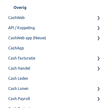
Training & Consultancy
Overig
CashWeb
Overig
API / Koppeling
CashHero Layout
CashWeb app (Nieuw)
Mailen vanuit CASHWeb
Algemeen
CashApp
Algemeen gebruik
Api 3.0 (SOAP API)
Veel gestelde vragen
Cash Facturatie
API 4.0 (REST API)
Cash Handel
Factureren
Cash Leden
Instellingen
Inkoop
Cash Lonen
Algemeen
Verkoop
Cash Payroll
Formulierlayout
Voorraad
Algemeen