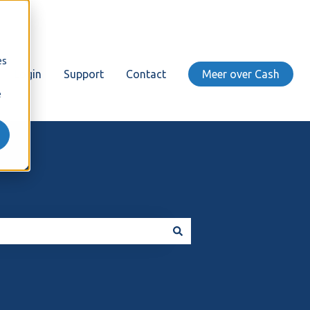
es
Login
Support
Contact
Meer over Cash
e