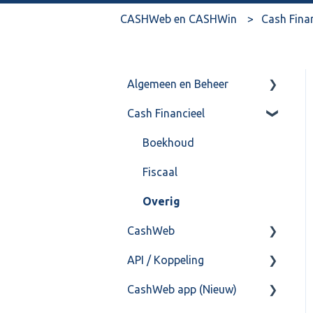
CASHWeb en CASHWin
Cash Fina
Algemeen en Beheer
Cash Financieel
Bank(koppeling)
Import/Export
Boekhoud
Postbus
Fiscaal
Training & Consultancy
Overig
CashWeb
Overig
API / Koppeling
CashHero Layout
CashWeb app (Nieuw)
Mailen vanuit CASHWeb
Algemeen