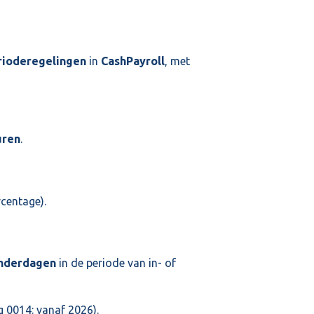
rioderegelingen
in
CashPayroll
, met
uren
.
centage).
nderdagen
in de periode van in- of
g 0014: vanaf 2026).