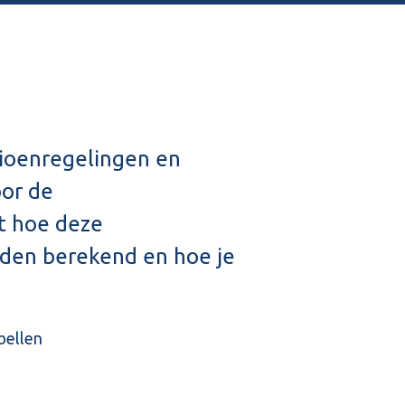
nsioenregelingen en
oor de
t hoe deze
rden berekend en hoe je
bellen