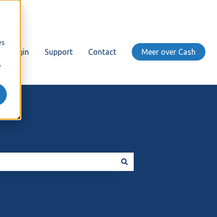
es
Login
Support
Contact
Meer over Cash
e