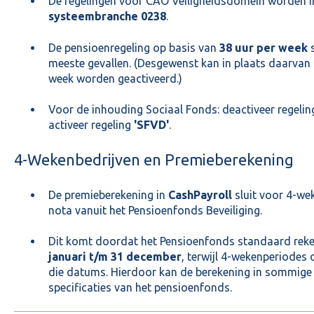
De regelingen voor CAO Veiligheidsdomein worden 
systeembranche 0238
.
De pensioenregeling op basis van
38 uur per week
s
meeste gevallen. (Desgewenst kan in plaats daarvan 
week worden geactiveerd.)
Voor de inhouding Sociaal Fonds: deactiveer regeli
activeer regeling
'SFVD'
.
4-Wekenbedrijven en Premieberekening
De premieberekening in
CashPayroll
sluit voor 4-we
nota vanuit het Pensioenfonds Beveiliging.
Dit komt doordat het Pensioenfonds standaard reke
januari t/m 31 december
, terwijl 4-wekenperiodes 
die datums. Hierdoor kan de berekening in sommige 
specificaties van het pensioenfonds.