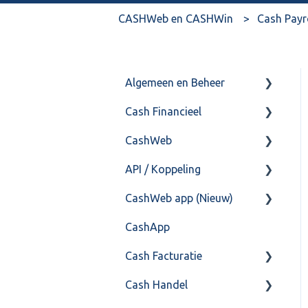
CASHWeb en CASHWin
Cash Payr
Algemeen en Beheer
Cash Financieel
Bank(koppeling)
CashWeb
Import/Export
Boekhoud
API / Koppeling
Postbus
Fiscaal
CashHero Layout
CashWeb app (Nieuw)
Training & Consultancy
Overig
Mailen vanuit CASHWeb
Algemeen
CashApp
Overig
Algemeen gebruik
Api 3.0 (SOAP API)
Veel gestelde vragen
Cash Facturatie
API 4.0 (REST API)
Cash Handel
Factureren