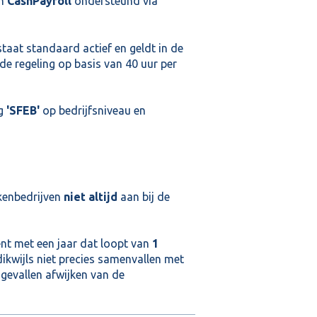
in
CashPayroll
ondersteund via
taat standaard actief en geldt in de
de regeling op basis van 40 uur per
ng
'SFEB'
op bedrijfsniveau en
kenbedrijven
niet altijd
aan bij de
nt met een jaar dat loopt van
1
dikwijls niet precies samenvallen met
gevallen afwijken van de