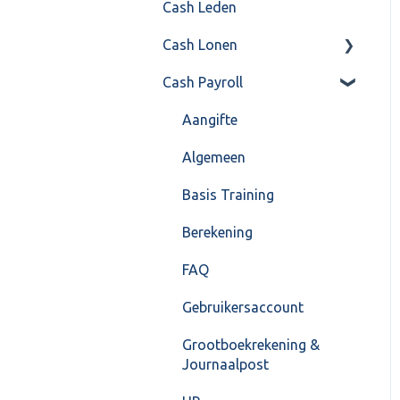
Cash Leden
Instellingen
Inkoop
Cash Lonen
Algemeen
Verkoop
Cash Payroll
Formulierlayout
Voorraad
Algemeen
Overig
Inrichting
Aangifte
VoorraadService &
Jaarafsluiting
Algemeen
Onderhoud
Salarisberekening
Basis Training
Overig
Berekening
FAQ – Beëindiging CASH
FAQ
Lonen en overstap naar
Gebruikersaccount
Cash Payroll
Grootboekrekening &
Loonaangifte
Journaalpost