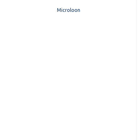
CASH Lonen)
Microloon
CashWeb updates 2025
Mijn CASH factuur
CashWeb updates 2024
Verbruik en Tarieven
CashWeb updates 2023
Verbruikspagina