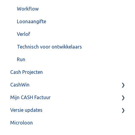
Workflow
Loonaangifte
Verlof
Technisch voor ontwikkelaars
Run
Cash Projecten
CashWin
Mijn CASH Factuur
Overig
Versie updates
Facturatie Loonportal( CASH Lonen)
Microloon
Mijn CASH factuur
CashWeb updates 2025