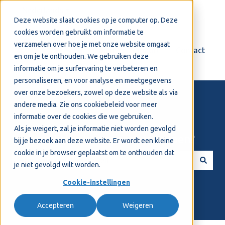
Nederlands
Submenu tonen voor vertalingen
Deze website slaat cookies op je computer op. Deze
cookies worden gebruikt om informatie te
verzamelen over hoe je met onze website omgaat
Login
Support
Contact
en om je te onthouden. We gebruiken deze
informatie om je surfervaring te verbeteren en
personaliseren, en voor analyse en meetgegevens
over onze bezoekers, zowel op deze website als via
andere media. Zie ons
cookiebeleid
voor meer
informatie over de cookies die we gebruiken.
Als je weigert, zal je informatie niet worden gevolgd
Welkom! Hoe kunnen we je helpen?
bij je bezoek aan deze website. Er wordt een kleine
cookie in je browser geplaatst om te onthouden dat
je niet gevolgd wilt worden.
Er zijn geen suggesties want het zoekveld is leeg.
Cookie-instellingen
Accepteren
Weigeren