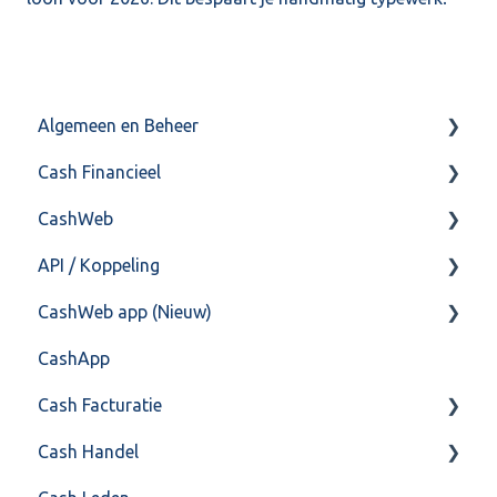
Algemeen en Beheer
Cash Financieel
Bank(koppeling)
CashWeb
Import/Export
Boekhoud
API / Koppeling
Postbus
Fiscaal
CashHero Layout
CashWeb app (Nieuw)
Training & Consultancy
Overig
Mailen vanuit CASHWeb
Algemeen
CashApp
Overig
Algemeen gebruik
Api 3.0 (SOAP API)
Veel gestelde vragen
Cash Facturatie
API 4.0 (REST API)
Cash Handel
Factureren