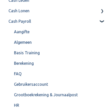
Cash Leden
Instellingen
Inkoop
Cash Lonen
Algemeen
Verkoop
Cash Payroll
Formulierlayout
Voorraad
Algemeen
Overig
Inrichting
Aangifte
VoorraadService & Onderhoud
Jaarafsluiting
Algemeen
Salarisberekening
Basis Training
Overig
Berekening
FAQ – Beëindiging CASH Lonen en overstap naar
FAQ
Cash Payroll
Gebruikersaccount
Loonaangifte
Grootboekrekening & Journaalpost
HR