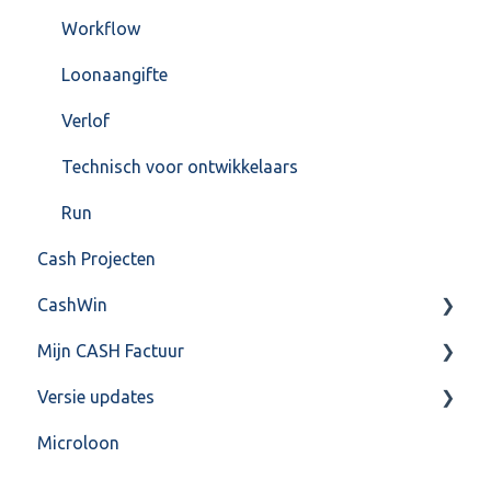
Workflow
Loonaangifte
Verlof
Technisch voor ontwikkelaars
Run
Cash Projecten
CashWin
Mijn CASH Factuur
Overig
Versie updates
Facturatie Loonportal( CASH Lonen)
Microloon
Mijn CASH factuur
CashWeb updates 2025
Verbruik en Tarieven
CashWeb updates 2024