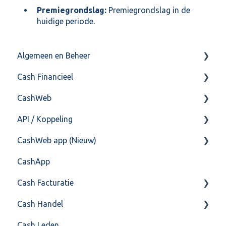
Premiegrondslag:
Premiegrondslag in de
huidige periode.
Algemeen en Beheer
Cash Financieel
Bank(koppeling)
CashWeb
Import/Export
Boekhoud
API / Koppeling
Postbus
Fiscaal
CashHero Layout
CashWeb app (Nieuw)
Training & Consultancy
Overig
Mailen vanuit CASHWeb
Algemeen
CashApp
Overig
Algemeen gebruik
Api 3.0 (SOAP API)
Veel gestelde vragen
Cash Facturatie
API 4.0 (REST API)
Cash Handel
Factureren
Cash Leden
Instellingen
Inkoop