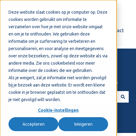
Nederlands
Submenu tonen voor vertalingen
Deze website slaat cookies op je computer op. Deze
cookies worden gebruikt om informatie te
verzamelen over hoe je met onze website omgaat
Login
Support
Contact
en om je te onthouden. We gebruiken deze
informatie om je surfervaring te verbeteren en
personaliseren, en voor analyse en meetgegevens
over onze bezoekers, zowel op deze website als via
andere media. Zie ons
cookiebeleid
voor meer
informatie over de cookies die we gebruiken.
Als je weigert, zal je informatie niet worden gevolgd
Welkom! Hoe kunnen we je helpen?
bij je bezoek aan deze website. Er wordt een kleine
cookie in je browser geplaatst om te onthouden dat
je niet gevolgd wilt worden.
Er zijn geen suggesties want het zoekveld is leeg.
Cookie-instellingen
Accepteren
Weigeren