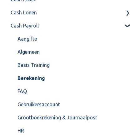
Cash Lonen
Algemeen
Verkoop
Cash Payroll
Formulierlayout
Voorraad
Algemeen
Overig
Inrichting
Aangifte
VoorraadService & Onderhoud
Jaarafsluiting
Algemeen
Salarisberekening
Basis Training
Overig
Berekening
FAQ – Beëindiging CASH Lonen en overstap naar
FAQ
Cash Payroll
Gebruikersaccount
Loonaangifte
Grootboekrekening & Journaalpost
HR