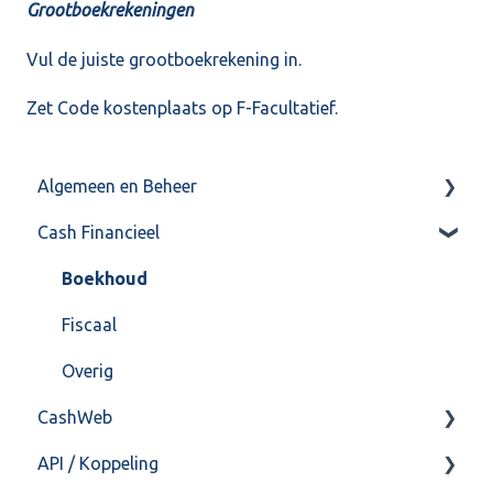
Grootboekrekeningen
Vul de juiste grootboekrekening in.
Zet Code kostenplaats op F-Facultatief.
Algemeen en Beheer
Cash Financieel
Bank(koppeling)
Import/Export
Boekhoud
Postbus
Fiscaal
Training & Consultancy
Overig
CashWeb
Overig
API / Koppeling
CashHero Layout