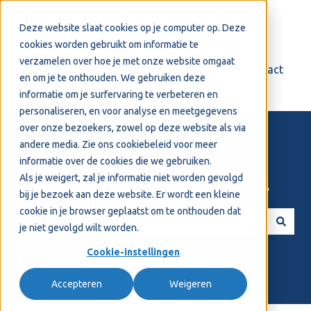
Nederlands
Submenu tonen voor vertalingen
Deze website slaat cookies op je computer op. Deze
cookies worden gebruikt om informatie te
verzamelen over hoe je met onze website omgaat
Login
Support
Contact
en om je te onthouden. We gebruiken deze
informatie om je surfervaring te verbeteren en
personaliseren, en voor analyse en meetgegevens
over onze bezoekers, zowel op deze website als via
andere media. Zie ons
cookiebeleid
voor meer
informatie over de cookies die we gebruiken.
Als je weigert, zal je informatie niet worden gevolgd
Welkom! Hoe kunnen we je helpen?
bij je bezoek aan deze website. Er wordt een kleine
cookie in je browser geplaatst om te onthouden dat
je niet gevolgd wilt worden.
Er zijn geen suggesties want het zoekveld is leeg.
Cookie-instellingen
Accepteren
Weigeren