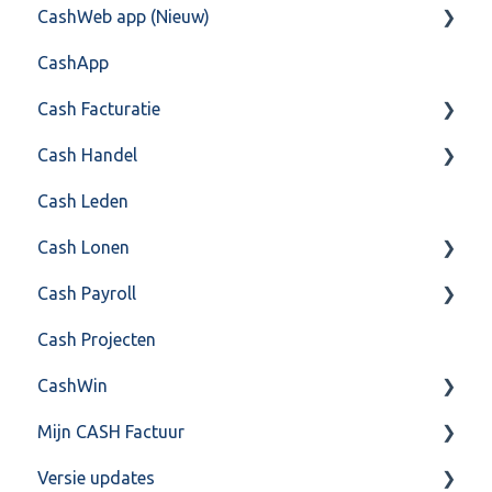
CashWeb app (Nieuw)
Mailen vanuit CASHWeb
Algemeen
CashApp
Algemeen gebruik
Api 3.0 (SOAP API)
Veel gestelde vragen
Cash Facturatie
API 4.0 (REST API)
Cash Handel
Factureren
Cash Leden
Instellingen
Inkoop
Cash Lonen
Algemeen
Verkoop
Cash Payroll
Formulierlayout
Voorraad
Algemeen
Cash Projecten
Overig
Inrichting
Aangifte
CashWin
VoorraadService & Onderhoud
Jaarafsluiting
Algemeen
Mijn CASH Factuur
Salarisberekening
Basis Training
Overig
Versie updates
Overig
Berekening
Facturatie Loonportal( CASH Lonen)