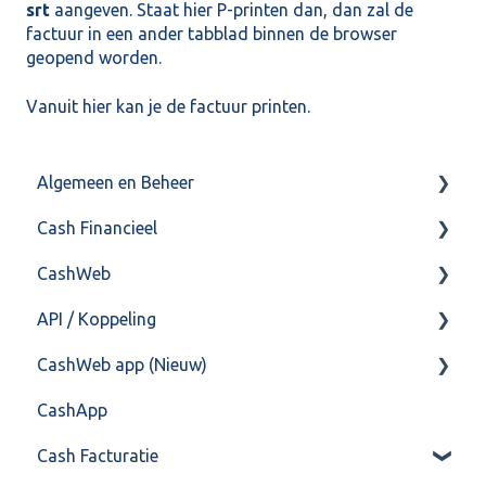
srt
aangeven. Staat hier P-printen dan, dan zal de
factuur in een ander tabblad binnen de browser
geopend worden.
Vanuit hier kan je de factuur printen.
Algemeen en Beheer
Cash Financieel
Bank(koppeling)
CashWeb
Import/Export
Boekhoud
API / Koppeling
Postbus
Fiscaal
CashHero Layout
CashWeb app (Nieuw)
Training & Consultancy
Overig
Mailen vanuit CASHWeb
Algemeen
CashApp
Overig
Algemeen gebruik
Api 3.0 (SOAP API)
Veel gestelde vragen
Cash Facturatie
API 4.0 (REST API)