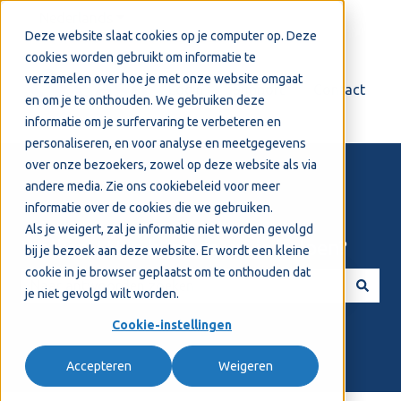
Nederlands
Submenu tonen voor vertalingen
Deze website slaat cookies op je computer op. Deze
cookies worden gebruikt om informatie te
verzamelen over hoe je met onze website omgaat
Login
Support
Contact
en om je te onthouden. We gebruiken deze
informatie om je surfervaring te verbeteren en
personaliseren, en voor analyse en meetgegevens
over onze bezoekers, zowel op deze website als via
andere media. Zie ons
cookiebeleid
voor meer
informatie over de cookies die we gebruiken.
Als je weigert, zal je informatie niet worden gevolgd
Welkom! Hoe kunnen we je helpen?
bij je bezoek aan deze website. Er wordt een kleine
cookie in je browser geplaatst om te onthouden dat
je niet gevolgd wilt worden.
Er zijn geen suggesties want het zoekveld is leeg.
Cookie-instellingen
Accepteren
Weigeren