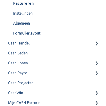
Factureren
Instellingen
Algemeen
Formulierlayout
Cash Handel
Cash Leden
Inkoop
Cash Lonen
Verkoop
Cash Payroll
Voorraad
Algemeen
Cash Projecten
Overig
Inrichting
Aangifte
CashWin
VoorraadService & Onderhoud
Jaarafsluiting
Algemeen
Mijn CASH Factuur
Salarisberekening
Basis Training
Overig