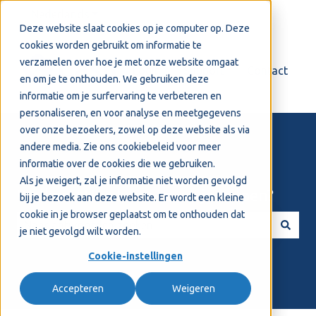
Nederlands
Submenu tonen voor vertalingen
Deze website slaat cookies op je computer op. Deze
cookies worden gebruikt om informatie te
verzamelen over hoe je met onze website omgaat
Login
Support
Contact
en om je te onthouden. We gebruiken deze
informatie om je surfervaring te verbeteren en
personaliseren, en voor analyse en meetgegevens
over onze bezoekers, zowel op deze website als via
andere media. Zie ons
cookiebeleid
voor meer
informatie over de cookies die we gebruiken.
Als je weigert, zal je informatie niet worden gevolgd
Welkom! Hoe kunnen we je helpen?
bij je bezoek aan deze website. Er wordt een kleine
cookie in je browser geplaatst om te onthouden dat
je niet gevolgd wilt worden.
Er zijn geen suggesties want het zoekveld is leeg.
Cookie-instellingen
Accepteren
Weigeren