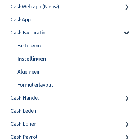
CashWeb app (Nieuw)
Training & Consultancy
Overig
Mailen vanuit CASHWeb
Algemeen
CashApp
Overig
Algemeen gebruik
Api 3.0 (SOAP API)
Veel gestelde vragen
Cash Facturatie
API 4.0 (REST API)
Factureren
Instellingen
Algemeen
Formulierlayout
Cash Handel
Cash Leden
Inkoop
Cash Lonen
Verkoop
Cash Payroll
Voorraad
Algemeen