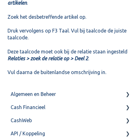
artikelen
.
Zoek het desbetreffende artikel op.
Druk vervolgens op F3 Taal. Vul bij taalcode de juiste
taalcode.
Deze taalcode moet ook bij de relatie staan ingesteld
Relaties > zoek de relatie op > Deel 2
.
Vul daarna de buitenlandse omschrijving in.
Algemeen en Beheer
Cash Financieel
Bank(koppeling)
CashWeb
Import/Export
Boekhoud
API / Koppeling
Postbus
Fiscaal
CashHero Layout