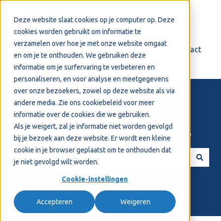
Nederlands
Submenu tonen voor vertalingen
Deze website slaat cookies op je computer op. Deze
cookies worden gebruikt om informatie te
verzamelen over hoe je met onze website omgaat
Login
Support
Contact
en om je te onthouden. We gebruiken deze
informatie om je surfervaring te verbeteren en
personaliseren, en voor analyse en meetgegevens
over onze bezoekers, zowel op deze website als via
andere media. Zie ons
cookiebeleid
voor meer
informatie over de cookies die we gebruiken.
Als je weigert, zal je informatie niet worden gevolgd
Welkom! Hoe kunnen we je helpen?
bij je bezoek aan deze website. Er wordt een kleine
cookie in je browser geplaatst om te onthouden dat
je niet gevolgd wilt worden.
Er zijn geen suggesties want het zoekveld is leeg.
Cookie-instellingen
Accepteren
Weigeren