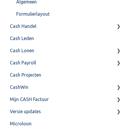
Algemeen
Formulierlayout
Cash Handel
Cash Leden
Inkoop
Cash Lonen
Verkoop
Cash Payroll
Voorraad
Algemeen
Cash Projecten
Overig
Inrichting
Aangifte
CashWin
VoorraadService & Onderhoud
Jaarafsluiting
Algemeen
Mijn CASH Factuur
Salarisberekening
Basis Training
Overig
Versie updates
Overig
Berekening
Facturatie Loonportal( CASH Lonen)
Microloon
FAQ – Beëindiging CASH Lonen en overstap naar
FAQ
Mijn CASH factuur
CashWeb updates 2025