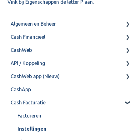
Vink bij Eigenschappen de letter P aan.
Algemeen en Beheer
Cash Financieel
Bank(koppeling)
CashWeb
Import/Export
Boekhoud
API / Koppeling
Postbus
Fiscaal
CashHero Layout
CashWeb app (Nieuw)
Training & Consultancy
Overig
Mailen vanuit CASHWeb
Algemeen
CashApp
Overig
Algemeen gebruik
Api 3.0 (SOAP API)
Veel gestelde vragen
Cash Facturatie
API 4.0 (REST API)
Factureren
Instellingen