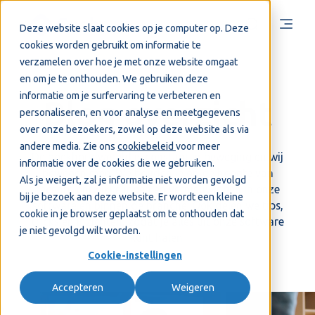
Deze website slaat cookies op je computer op. Deze
cookies worden gebruikt om informatie te
verzamelen over hoe je met onze website omgaat
en om je te onthouden. We gebruiken deze
informatie om je surfervaring te verbeteren en
Blog overzicht
personaliseren, en voor analyse en meetgegevens
over onze bezoekers, zowel op deze website als via
andere media. Zie ons
cookiebeleid
voor meer
De boekhoudwereld is constant in beweging en wij
informatie over de cookies die we gebruiken.
bewegen mee. We houden je op de hoogte van
Als je weigert, zal je informatie niet worden gevolgd
recente ontwikkelingen en vernieuwingen in onze
bij je bezoek aan deze website. Er wordt een kleine
software en binnen de branche. Ook delen we tips,
cookie in je browser geplaatst om te onthouden dat
tricks en inzichten, zodat je alles uit onze software
je niet gevolgd wilt worden.
kunt halen.
Cookie-instellingen
Accepteren
Weigeren