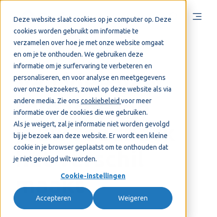
Deze website slaat cookies op je computer op. Deze
cookies worden gebruikt om informatie te
verzamelen over hoe je met onze website omgaat
en om je te onthouden. We gebruiken deze
2 juni 2025
Visma Cash
informatie om je surfervaring te verbeteren en
Van idee naar
personaliseren, en voor analyse en meetgegevens
over onze bezoekers, zowel op deze website als via
release: hoe
andere media. Zie ons
cookiebeleid
voor meer
informatie over de cookies die we gebruiken.
Als je weigert, zal je informatie niet worden gevolgd
jouw feedback
bij je bezoek aan deze website. Er wordt een kleine
cookie in je browser geplaatst om te onthouden dat
het verschil
je niet gevolgd wilt worden.
maakt
Cookie-instellingen
Accepteren
Weigeren