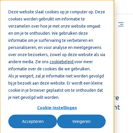
Login
Support
Deze website slaat cookies op je computer op. Deze
cookies worden gebruikt om informatie te
verzamelen over hoe je met onze website omgaat
en om je te onthouden. We gebruiken deze
informatie om je surfervaring te verbeteren en
personaliseren, en voor analyse en meetgegevens
over onze bezoekers, zowel op deze website als via
Bestellen voor
andere media. Zie ons
cookiebeleid
voor meer
informatie over de cookies die we gebruiken.
ondernemers
Als je weigert, zal je informatie niet worden gevolgd
bij je bezoek aan deze website. Er wordt een kleine
cookie in je browser geplaatst om te onthouden dat
Ervaar het gemak van onze software
je niet gevolgd wilt worden.
suite en creëer meer tijd en aandacht
Cookie-instellingen
voor jouw klanten.
Accepteren
Weigeren
Maandelijks abonnement