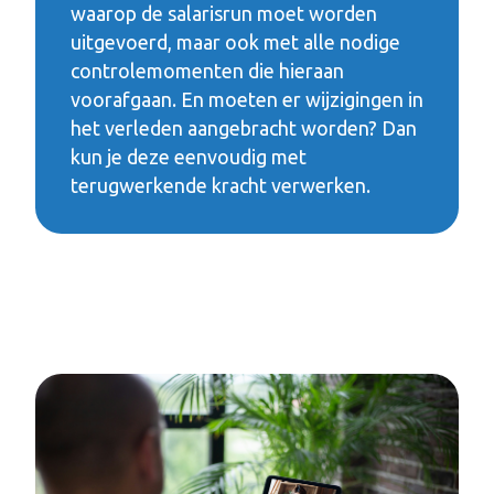
waarop de salarisrun moet worden
uitgevoerd, maar ook met alle nodige
controlemomenten die hieraan
voorafgaan. En moeten er wijzigingen in
het verleden aangebracht worden? Dan
kun je deze eenvoudig met
terugwerkende kracht verwerken.