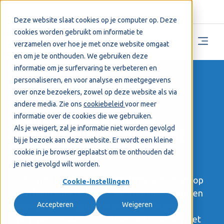
Login
Support
Deze website slaat cookies op je computer op. Deze
cookies worden gebruikt om informatie te
verzamelen over hoe je met onze website omgaat
en om je te onthouden. We gebruiken deze
informatie om je surfervaring te verbeteren en
personaliseren, en voor analyse en meetgegevens
over onze bezoekers, zowel op deze website als via
Neem de volledige
andere media. Zie ons
cookiebeleid
voor meer
controle over jouw
informatie over de cookies die we gebruiken.
Als je weigert, zal je informatie niet worden gevolgd
loonadministratie met
bij je bezoek aan deze website. Er wordt een kleine
Cash Payroll
cookie in je browser geplaatst om te onthouden dat
je niet gevolgd wilt worden.
Of je nou honderd medewerkers hebt, of ze op
Cookie-instellingen
één hand kunt tellen, de salarisadministratie en
Accepteren
Weigeren
loonaangifte moeten in orde zijn. Daarom
verlopen de salarisprocessen automatisch met