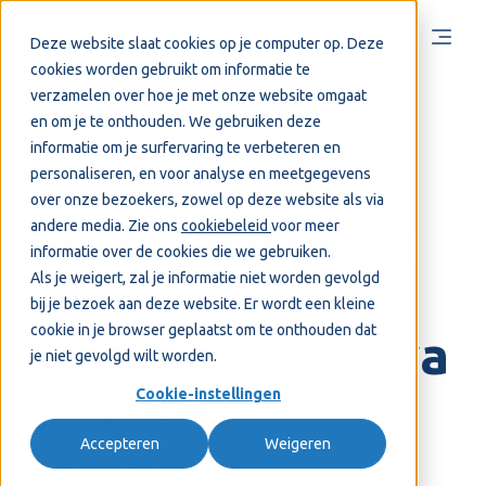
Deze website slaat cookies op je computer op. Deze
cookies worden gebruikt om informatie te
verzamelen over hoe je met onze website omgaat
en om je te onthouden. We gebruiken deze
2 november 2025
Visma Cash
informatie om je surfervaring te verbeteren en
Zo verbetert
personaliseren, en voor analyse en meetgegevens
over onze bezoekers, zowel op deze website als via
automatisering
andere media. Zie ons
cookiebeleid
voor meer
informatie over de cookies die we gebruiken.
Als je weigert, zal je informatie niet worden gevolgd
de
bij je bezoek aan deze website. Er wordt een kleine
cookie in je browser geplaatst om te onthouden dat
werknemerserva
je niet gevolgd wilt worden.
ring én jouw
Cookie-instellingen
Accepteren
Weigeren
werkdag