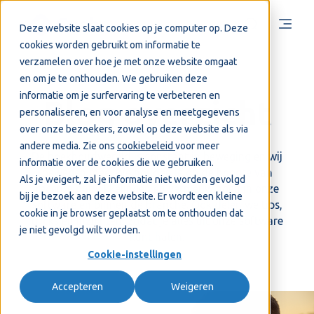
Deze website slaat cookies op je computer op. Deze
cookies worden gebruikt om informatie te
verzamelen over hoe je met onze website omgaat
en om je te onthouden. We gebruiken deze
informatie om je surfervaring te verbeteren en
Blog overzicht
personaliseren, en voor analyse en meetgegevens
over onze bezoekers, zowel op deze website als via
andere media. Zie ons
cookiebeleid
voor meer
De boekhoudwereld is constant in beweging en wij
informatie over de cookies die we gebruiken.
bewegen mee. We houden je op de hoogte van
Als je weigert, zal je informatie niet worden gevolgd
recente ontwikkelingen en vernieuwingen in onze
bij je bezoek aan deze website. Er wordt een kleine
software en binnen de branche. Ook delen we tips,
cookie in je browser geplaatst om te onthouden dat
tricks en inzichten, zodat je alles uit onze software
je niet gevolgd wilt worden.
kunt halen.
Cookie-instellingen
Accepteren
Weigeren