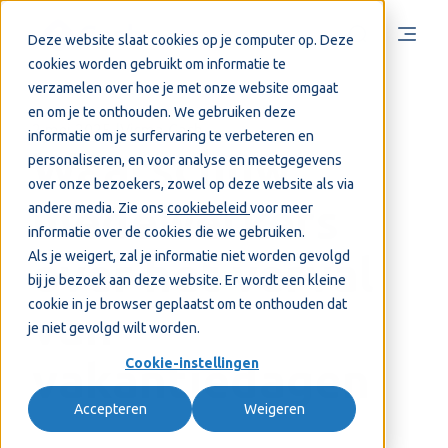
Deze website slaat cookies op je computer op. Deze
cookies worden gebruikt om informatie te
verzamelen over hoe je met onze website omgaat
en om je te onthouden. We gebruiken deze
2 mei 2025
Visma Cash
informatie om je surfervaring te verbeteren en
Waarschuw
personaliseren, en voor analyse en meetgegevens
over onze bezoekers, zowel op deze website als via
medewerkers
andere media. Zie ons
cookiebeleid
voor meer
informatie over de cookies die we gebruiken.
Als je weigert, zal je informatie niet worden gevolgd
over het verval
bij je bezoek aan deze website. Er wordt een kleine
cookie in je browser geplaatst om te onthouden dat
van
je niet gevolgd wilt worden.
vakantiedagen
Cookie-instellingen
Accepteren
Weigeren