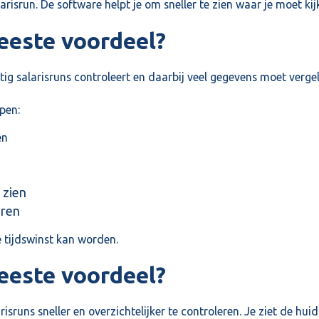
arisrun. De software helpt je om sneller te zien waar je moet kij
eeste voordeel?
g salarisruns controleert en daarbij veel gegevens moet vergel
pen:
en
 zien
eren
e tijdswinst kan worden.
eeste voordeel?
isruns sneller en overzichtelijker te controleren. Je ziet de hu