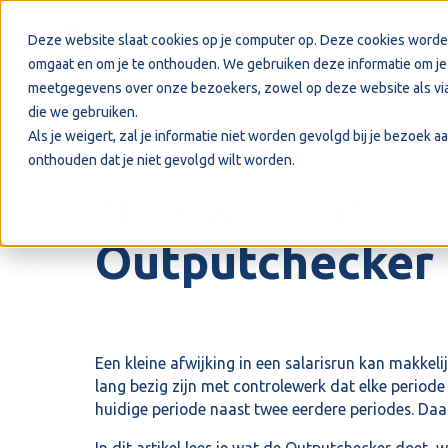
Deze website slaat cookies op je computer op. Deze cookies worde
omgaat en om je te onthouden. We gebruiken deze informatie om je 
meetgegevens over onze bezoekers, zowel op deze website als via
die we gebruiken.
Als je weigert, zal je informatie niet worden gevolgd bij je bezoek 
onthouden dat je niet gevolgd wilt worden.
1 juli 2026
Visma Cash
Nieuw: Controle
Outputchecker
Een kleine afwijking in een salarisrun kan makkeli
lang bezig zijn met controlewerk dat elke periode 
huidige periode naast twee eerdere periodes. Daar
In dit artikel lees je wat de Outputchecker doet,