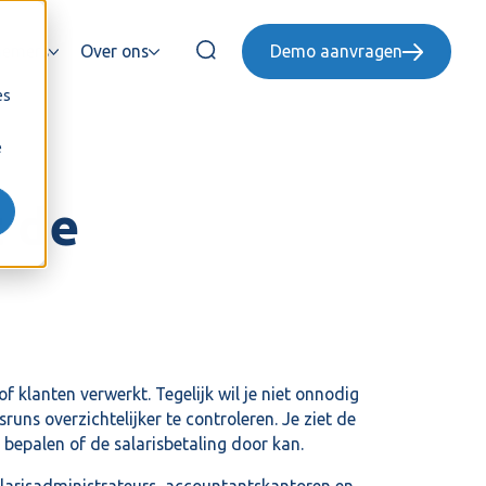
nemers
Over ons
Demo aanvragen
es
e
t de
f klanten verwerkt. Tegelijk wil je niet onnodig
uns overzichtelijker te controleren. Je ziet de
 bepalen of de salarisbetaling door kan.
salarisadministrateurs, accountantskantoren en