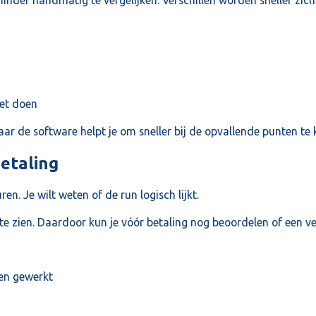
inder handmatig te vergelijken. Verschillen worden sneller zich
et doen
maar de software helpt je om sneller bij de opvallende punten te
betaling
en. Je wilt weten of de run logisch lijkt.
e zien. Daardoor kun je vóór betaling nog beoordelen of een ver
en gewerkt