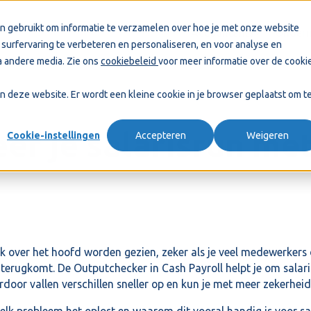
n gebruikt om informatie te verzamelen over hoe je met onze website
Accountants
Onder
surfervaring te verbeteren en personaliseren, en voor analyse en
 andere media. Zie ons
cookiebeleid
voor meer informatie over de cooki
aan deze website. Er wordt een kleine cookie in je browser geplaatst om t
er je salarisrun me
Cookie-instellingen
Accepteren
Weigeren
jk over het hoofd worden gezien, zeker als je veel medewerkers o
terugkomt. De Outputchecker in Cash Payroll helpt je om salarisr
door vallen verschillen sneller op en kun je met meer zekerheid
 welk probleem het oplost en waarom dit vooral handig is voor 