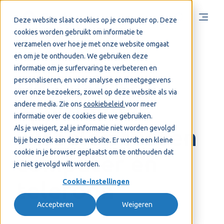
Deze website slaat cookies op je computer op. Deze
cookies worden gebruikt om informatie te
verzamelen over hoe je met onze website omgaat
en om je te onthouden. We gebruiken deze
4 juni 2026
Visma Cash
informatie om je surfervaring te verbeteren en
De CashWeb
personaliseren, en voor analyse en meetgegevens
over onze bezoekers, zowel op deze website als via
app: minder
andere media. Zie ons
cookiebeleid
voor meer
informatie over de cookies die we gebruiken.
Als je weigert, zal je informatie niet worden gevolgd
wisselen tussen
bij je bezoek aan deze website. Er wordt een kleine
cookie in je browser geplaatst om te onthouden dat
computer en
je niet gevolgd wilt worden.
telefoon
Cookie-instellingen
Accepteren
Weigeren