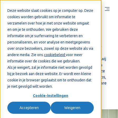
Deze website slaat cookies op je computer op. Deze
cookies worden gebruikt om informatie te
verzamelen over hoe je met onze website omgaat
en om je te onthouden. We gebruiken deze
informatie om je surfervaring te verbeteren en
Blog overzicht
personaliseren, en voor analyse en meetgegevens
over onze bezoekers, zowel op deze website als via
andere media. Zie ons
cookiebeleid
voor meer
De boekhoudwereld is constant in beweging en wij
informatie over de cookies die we gebruiken.
bewegen mee. We houden je op de hoogte van
Als je weigert, zal je informatie niet worden gevolgd
recente ontwikkelingen en vernieuwingen in onze
bij je bezoek aan deze website. Er wordt een kleine
software en binnen de branche. Ook delen we tips,
cookie in je browser geplaatst om te onthouden dat
tricks en inzichten, zodat je alles uit onze software
je niet gevolgd wilt worden.
kunt halen.
Cookie-instellingen
Accepteren
Weigeren