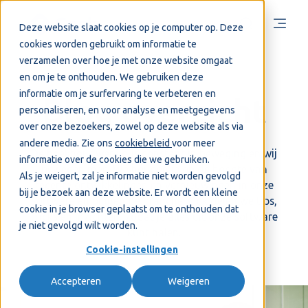
Deze website slaat cookies op je computer op. Deze
cookies worden gebruikt om informatie te
verzamelen over hoe je met onze website omgaat
en om je te onthouden. We gebruiken deze
informatie om je surfervaring te verbeteren en
Blog overzicht
personaliseren, en voor analyse en meetgegevens
over onze bezoekers, zowel op deze website als via
andere media. Zie ons
cookiebeleid
voor meer
De boekhoudwereld is constant in beweging en wij
informatie over de cookies die we gebruiken.
bewegen mee. We houden je op de hoogte van
Als je weigert, zal je informatie niet worden gevolgd
recente ontwikkelingen en vernieuwingen in onze
bij je bezoek aan deze website. Er wordt een kleine
software en binnen de branche. Ook delen we tips,
cookie in je browser geplaatst om te onthouden dat
tricks en inzichten, zodat je alles uit onze software
je niet gevolgd wilt worden.
kunt halen.
Cookie-instellingen
Accepteren
Weigeren