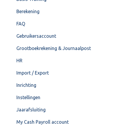
Overig
Berekening
FAQ – Beëindiging CASH Lonen en overstap naar
FAQ
Cash Payroll
Gebruikersaccount
Loonaangifte
Grootboekrekening & Journaalpost
HR
Import / Export
Inrichting
Instellingen
Jaarafsluiting
My Cash Payroll account