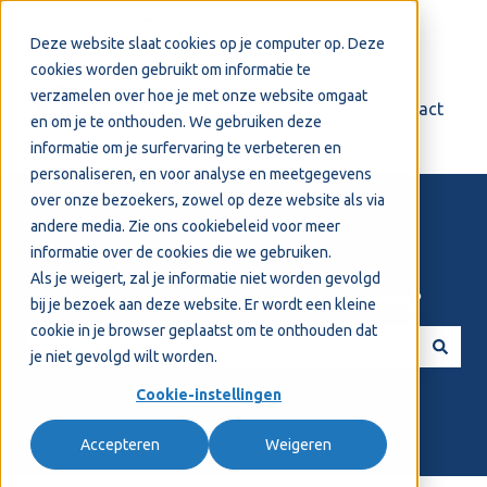
Nederlands
Submenu tonen voor vertalingen
Deze website slaat cookies op je computer op. Deze
cookies worden gebruikt om informatie te
verzamelen over hoe je met onze website omgaat
Login
Support
Contact
en om je te onthouden. We gebruiken deze
informatie om je surfervaring te verbeteren en
personaliseren, en voor analyse en meetgegevens
over onze bezoekers, zowel op deze website als via
andere media. Zie ons
cookiebeleid
voor meer
informatie over de cookies die we gebruiken.
Als je weigert, zal je informatie niet worden gevolgd
Welkom! Hoe kunnen we je helpen?
bij je bezoek aan deze website. Er wordt een kleine
cookie in je browser geplaatst om te onthouden dat
je niet gevolgd wilt worden.
Er zijn geen suggesties want het zoekveld is leeg.
Cookie-instellingen
Accepteren
Weigeren