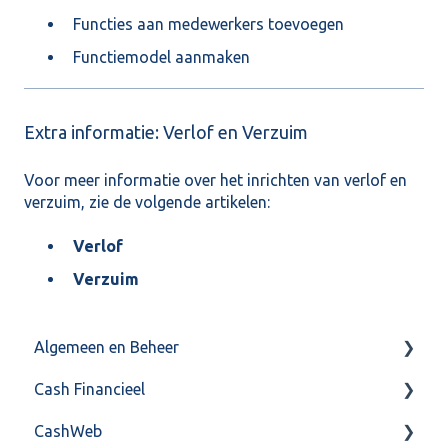
Functies aan medewerkers toevoegen
Functiemodel aanmaken
Extra informatie: Verlof en Verzuim
Voor meer informatie over het inrichten van verlof en
verzuim, zie de volgende artikelen:
Verlof
Verzuim
Algemeen en Beheer
Cash Financieel
Bank(koppeling)
CashWeb
Import/Export
Boekhoud