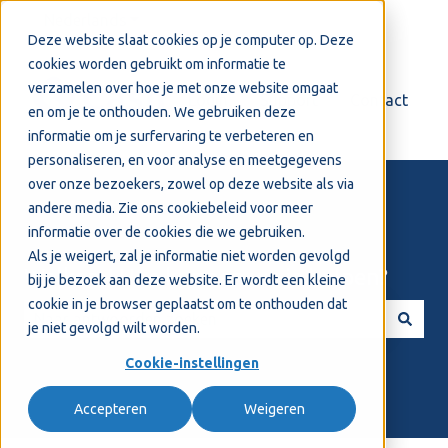
Nederlands
Submenu tonen voor vertalingen
Deze website slaat cookies op je computer op. Deze
cookies worden gebruikt om informatie te
verzamelen over hoe je met onze website omgaat
Login
Support
Contact
en om je te onthouden. We gebruiken deze
informatie om je surfervaring te verbeteren en
personaliseren, en voor analyse en meetgegevens
over onze bezoekers, zowel op deze website als via
andere media. Zie ons
cookiebeleid
voor meer
informatie over de cookies die we gebruiken.
Als je weigert, zal je informatie niet worden gevolgd
Welkom! Hoe kunnen we je helpen?
bij je bezoek aan deze website. Er wordt een kleine
cookie in je browser geplaatst om te onthouden dat
je niet gevolgd wilt worden.
Er zijn geen suggesties want het zoekveld is leeg.
Cookie-instellingen
Accepteren
Weigeren