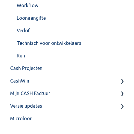
Workflow
Loonaangifte
Verlof
Technisch voor ontwikkelaars
Run
Cash Projecten
CashWin
Mijn CASH Factuur
Overig
Versie updates
Facturatie Loonportal( CASH Lonen)
Microloon
Mijn CASH factuur
CashWeb updates 2025
Verbruik en Tarieven
CashWeb updates 2024