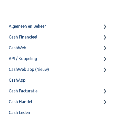
Algemeen en Beheer
Cash Financieel
Bank(koppeling)
CashWeb
Import/Export
Boekhoud
API / Koppeling
Postbus
Fiscaal
CashHero Layout
CashWeb app (Nieuw)
Training & Consultancy
Overig
Mailen vanuit CASHWeb
Algemeen
CashApp
Overig
Algemeen gebruik
Api 3.0 (SOAP API)
Veel gestelde vragen
Cash Facturatie
API 4.0 (REST API)
Cash Handel
Factureren
Cash Leden
Instellingen
Inkoop