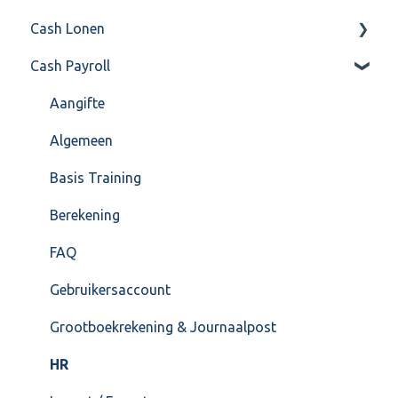
Cash Lonen
Algemeen
Verkoop
Cash Payroll
Formulierlayout
Voorraad
Algemeen
Overig
Inrichting
Aangifte
VoorraadService & Onderhoud
Jaarafsluiting
Algemeen
Salarisberekening
Basis Training
Overig
Berekening
FAQ – Beëindiging CASH Lonen en overstap naar
FAQ
Cash Payroll
Gebruikersaccount
Loonaangifte
Grootboekrekening & Journaalpost
HR